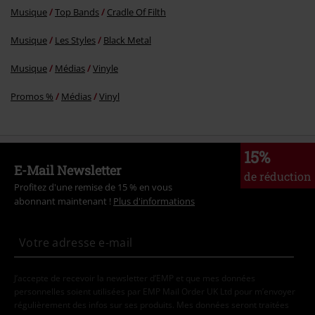
Musique
Top Bands
Cradle Of Filth
Musique
Les Styles
Black Metal
Musique
Médias
Vinyle
Promos %
Médias
Vinyl
15%
E-Mail Newsletter
de réduction
Profitez d'une remise de 15 % en vous
abonnant maintenant !
Plus d'informations
J’accepte de recevoir la newsletter d’EMP et que mes données
personnelles soient utilisées par EMP Mail Order UK Ltd pour m’envoyer
régulièrement des infos sur ses produits. Mes données seront traitées