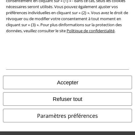
consentement en cliquant sur « {1} » - dans ce cas, seuls les cookies
nécessaires seront utilisés. Vous pouvez également ajuster vos
Déclaration de Conformité
préférences individuelles en cliquant sur « {2} ». Vous avez le droit de
révoquer ou de modifier votre consentement à tout moment en
cliquant sur « {3} ». Pour plus dinformations sur la protection des
Informations sur l'accessibilité
données, veuillez consulter le site
Politique de confidentialité
.
Paramètres des Cookies
Période de rétractation
Tous nos prix sont T.T.C. Cependant, ils ne comprennent pas
les frais
denvoi.
© 1986-2026 Large Popmerchandising BV
Accepter
Refuser tout
Boutiques en ligne EMP
Paramètres préférences
EMP International