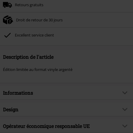
Retours gratuits
Droit de retour de 30 jours
Excellent service client
Description de l'article
Édition limitée au format vinyle argenté
Informations
Article n°.
569579
Design
Titre
Hammer of the witches
Catégorie de produit
LP
Genre (musique)
Opérateur économique responsable UE
Black Metal
Média - Format
LP