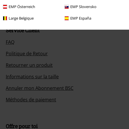
Démarrer le Chat
EMP Österreich
EMP Slovensko
Large Belgique
EMP España
Service Client
FAQ
Politique de Retour
Retourner un produit
Informations sur la taille
Annuler mon Abonnement BSC
Méthodes de paiement
Offre pour toi