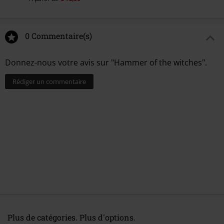
3.
Onward Christian Soldiers
4.
Blooding The Hounds Of Hell
5.
King Of The Woods
0 Commentaire(s)
6.
Misericord
Donnez-nous votre avis sur "Hammer of the witches".
Rédiger un commentaire
Plus de catégories. Plus d'options.