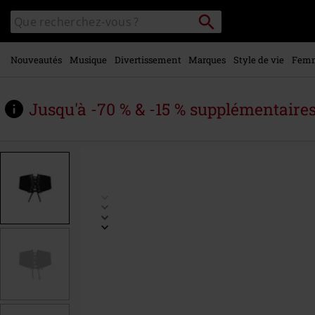
Voir le
Rechercher
Rechercher
contenu
sur
principal
le
catalogue
Nouveautés
Musique
Divertissement
Marques
Style de vie
Fem
Jusqu'à -70 % & -15 % supplémentaire
https://www.large.be/fr/p/hallow-
keepers-
lace-
belt/575639St.html