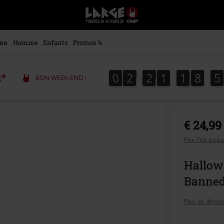
EMP
-
Merchandising
Musique,
me
Homme
Enfants
Promos %
Gaming,
Films
&
0
2
2
1
1
8
5
0
2
2
1
1
8
5
s*
BON WEEK-END !
Séries
TV
-
Modes
alternatives
€ 24,99
Prix TVA inclu
Hallow 
Banned
Plus de détails