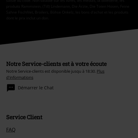
saisie du code. Non valable sur les livres, les médias, la billetterie, les
produits Rammstein, (Till) Lindemann, Die Ärzte, Die Toten Hosen, Feine
Sahne Fischfilet, Broilers, Böhse Onkelz, les bons d'achat et les produits
dont le prix inclut un don.
Notre Service-clients est à votre écoute
Notre Service-clients est disponible jusqu à 18:30.
Plus
d'informations
Démarrer le Chat
Service Client
FAQ