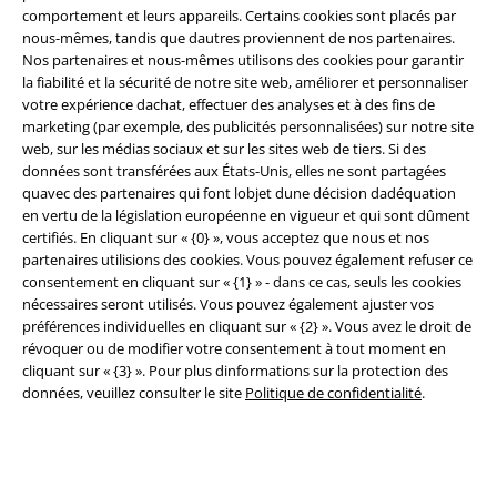
comportement et leurs appareils. Certains cookies sont placés par
nous-mêmes, tandis que dautres proviennent de nos partenaires.
Nos partenaires et nous-mêmes utilisons des cookies pour garantir
la fiabilité et la sécurité de notre site web, améliorer et personnaliser
votre expérience dachat, effectuer des analyses et à des fins de
Légal
marketing (par exemple, des publicités personnalisées) sur notre site
Conditions générales
web, sur les médias sociaux et sur les sites web de tiers. Si des
données sont transférées aux États-Unis, elles ne sont partagées
quavec des partenaires qui font lobjet dune décision dadéquation
Éditeur
en vertu de la législation européenne en vigueur et qui sont dûment
certifiés. En cliquant sur « {0} », vous acceptez que nous et nos
Clauses de confidentialité
partenaires utilisions des cookies. Vous pouvez également refuser ce
consentement en cliquant sur « {1} » - dans ce cas, seuls les cookies
Élimination des déchets et protection de l'environnement
nécessaires seront utilisés. Vous pouvez également ajuster vos
préférences individuelles en cliquant sur « {2} ». Vous avez le droit de
Déclaration de Conformité
révoquer ou de modifier votre consentement à tout moment en
cliquant sur « {3} ». Pour plus dinformations sur la protection des
données, veuillez consulter le site
Politique de confidentialité
.
Informations sur l'accessibilité
Paramètres des Cookies