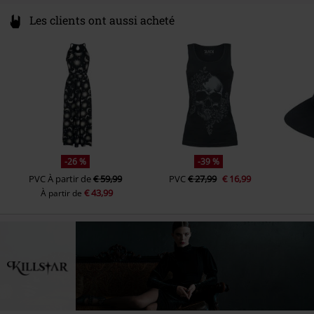
Les clients ont aussi acheté
-26 %
-39 %
PVC
À partir de
€ 59,99
PVC
€ 27,99
€ 16,99
€ 43,99
À partir de