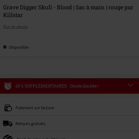
Grave Digger Skull - Blood | Sac à main | rouge par
Killstar
Plus de détails
Choisissez
Disponible
votre
taille
-15 % SUPPLÉMENTAIRES - Durée limitée !
Code
AFTERWORK
Copier le code
Valable uniquement le 06/08/2026 du 16:00 au 23:59.
Paiement sur facture
Minimum de commande : € 49,99.
Retours gratuits
Une fois le code saisi, la réduction sera automatiquement déduite à la fin de
la commande.