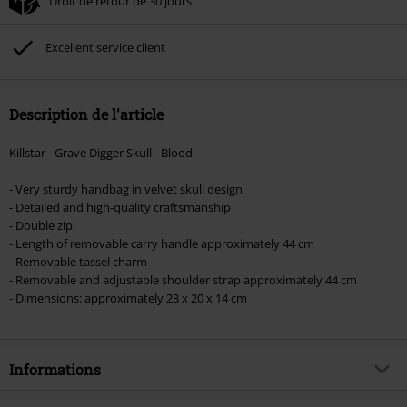
Droit de retour de 30 jours
Non cumulable avec dautres promotions. Non valable sur : les livres, les
supports multimédias, les billets, Rammstein, (Till) Lindemann, Böhse Onkelz,
Broilers, Die Ärzte, Die Toten Hosen, Metality, les bons d'achat et les articles
Excellent service client
incluant un don.
Description de l'article
Killstar - Grave Digger Skull - Blood
- Very sturdy handbag in velvet skull design
- Detailed and high-quality craftsmanship
- Double zip
- Length of removable carry handle approximately 44 cm
- Removable tassel charm
- Removable and adjustable shoulder strap approximately 44 cm
- Dimensions: approximately 23 x 20 x 14 cm
Informations