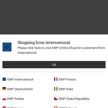
Shopping from International
Please click here to visit EMP Online Shop for customers from
International
Plus de catégories. Plus d'options.
Vêtements de marque
Killstar
Ok
Thèmes
Gothic
Accessoires
Sacs
Sacs à main
EMP International
EMP France
Thèmes
Gothic
Gothic Femme
EMP Deutschland
EMP Italia
Accessoires
Sacs
Sacs à main
EMP Polska
EMP Česká Republika
Nouveautés
Accessoires
Sacs