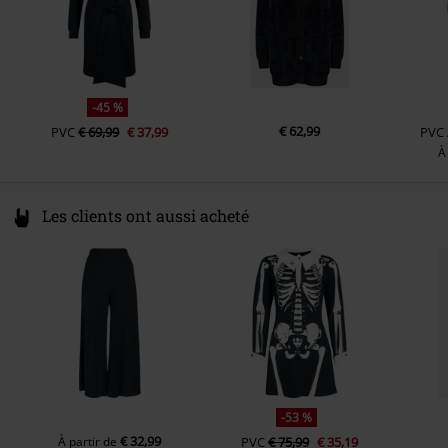
Couleur
noir
-45 %
€ 62,99
PVC
€ 69,99
€ 37,99
PVC
À
Les clients ont aussi acheté
-53 %
€ 32,99
À partir de
PVC
€ 75,99
€ 35,19