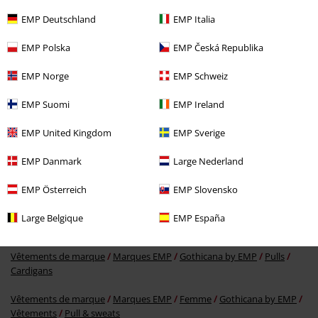
EMP Deutschland
EMP Italia
EMP Polska
EMP Česká Republika
EMP Norge
EMP Schweiz
-25 %
EMP Suomi
EMP Ireland
PVC
€ 49,99
€ 37,39
EMP United Kingdom
EMP Sverige
EMP Danmark
Large Nederland
Plus de catégories. Plus d'options.
EMP Österreich
EMP Slovensko
Vêtements de marque
Vêtements
Pulls
Large Belgique
EMP España
Vêtements de marque
Marques EMP
Pulls & Gilets
Vêtements de marque
Marques EMP
Gothicana by EMP
Pulls
Cardigans
Vêtements de marque
Marques EMP
Femme
Gothicana by EMP
Vêtements
Pull & sweats