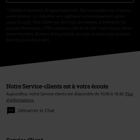
* Valable 4 semaines. En ligne seulement. Non cumulable avec d'autres
codes promos. La réduction sera appliquée automatiquement après
saisie du code. Non valable sur les livres, les médias, la billetterie, les
produits Rammstein, (Till) Lindemann, Die Ärzte, Die Toten Hosen, Feine
Sahne Fischfilet, Broilers, Böhse Onkelz, les bons d'achat et les produits
dont le prix inclut un don.
Notre Service-clients est à votre écoute
Aujourdhui, notre Service-clients est disponible de 10:00 à 18:30.
Plus
d'informations
Démarrer le Chat