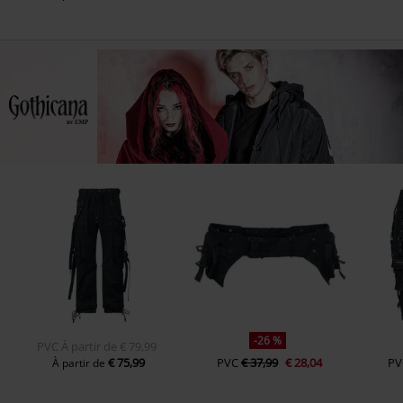
-26 %
PVC
À partir de
€ 79,99
€ 75,99
PVC
€ 37,99
€ 28,04
PV
À partir de