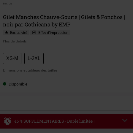
inclus
Gilet Manches Chauve-Souris | Gilets & Ponchos |
noir par Gothicana by EMP
Exclusivité
Effet d'impression
Plus de détails
Choisissez
XS-M
L-2XL
votre
Dimensions et tableau des tailles
taille
Disponible
-15 % SUPPLÉMENTAIRES - Durée limitée !
Code
WEEKEND
Copier le code