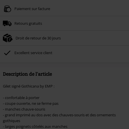
Valable jusqu'au 09/08/2026
Paiement sur facture
Minimum de commande : € 49,99.
Retours gratuits
Une fois le code saisi, la réduction sera automatiquement déduite à la fin de
la commande.
Droit de retour de 30 jours
Non cumulable avec dautres promotions. Non valable sur : les livres, les
supports multimédias, les billets, Rammstein, (Till) Lindemann, Böhse Onkelz,
Broilers, Die Ärzte, Die Toten Hosen, Metality, les bons d'achat et les articles
Excellent service client
incluant un don.
Description de l'article
Gilet signé Gothicana by EMP :
- confortable à porter
- coupe ouverte, ne se ferme pas
- manches chauve-souris
- grand imprimé au dos avec des chauves-souris et des ornements
gothiques
- larges poignets côtelés aux manches