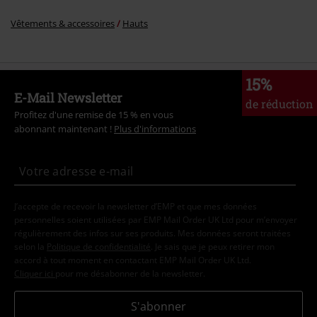
Vêtements & accessoires
Hauts
15%
E-Mail Newsletter
de réduction
Profitez d'une remise de 15 % en vous
abonnant maintenant !
Plus d'informations
J’accepte de recevoir la newsletter d’EMP et que mes données
personnelles soient utilisées par EMP Mail Order UK Ltd pour m’envoyer
régulièrement des infos sur ses produits. Mes données seront traitées
selon la
Politique de confidentialité
. Je sais que je peux retirer mon
accord à tout moment en contactant EMP Mail Order UK Ltd.
Cliquer ici
pour me désabonner de la newsletter.
S'abonner