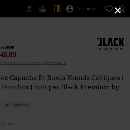
×
0
Se connecter
de
€ 59,99
 45,89
se, Frais d'envoi et d'emballage non inclus
vec Capuche Et Bords Nœuds Celtiques |
& Ponchos | noir par Black Premium by
é
Broderie(s)
(4)