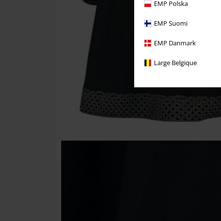
EMP Polska
EMP Suomi
EMP Danmark
Large Belgique