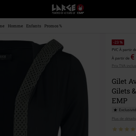
EMP
-
Merchandising
Musique,
me
Homme
Enfants
Promos %
Gaming,
Films
&
-23 %
Séries
PVC
À partir 
TV
€
À partir de
-
Prix TVA inclu
Modes
alternatives
Gilet A
Gilets 
EMP
Exclusivit
Plus de détails