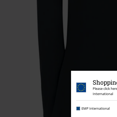
Shopping
Please click he
International
EMP International