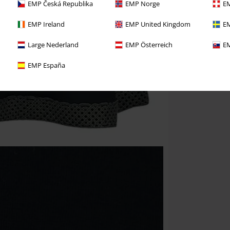
EMP Česká Republika
EMP Norge
EM
EMP Ireland
EMP United Kingdom
EM
Large Nederland
EMP Österreich
EM
EMP España