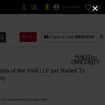
×
0
Se connecter
3
3
2
2
4
Par ici !
Copier le code
WEEKEND
ion of the Void | LP par Nailed To
ty
e n'est actuellement pas disponible.