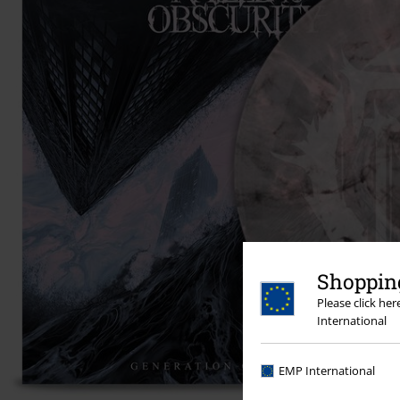
Shopping
Please click he
International
EMP International