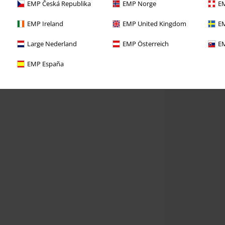
EMP Česká Republika
EMP Norge
EM
EMP Ireland
EMP United Kingdom
EM
Large Nederland
EMP Österreich
EM
EMP España