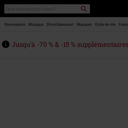
Voir le
Rechercher
Rechercher
contenu
sur
principal
le
catalogue
Nouveautés
Musique
Divertissement
Marques
Style de vie
Fem
Jusqu'à -70 % & -15 % supplémentaire
https://www.large.be/fr/p/generation-
of-
the-
void/587929St.html