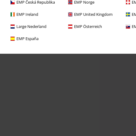
EMP Česká Republika
EMP Norge
EM
EMP Ireland
EMP United Kingdom
EM
Large Nederland
EMP Österreich
EM
EMP España