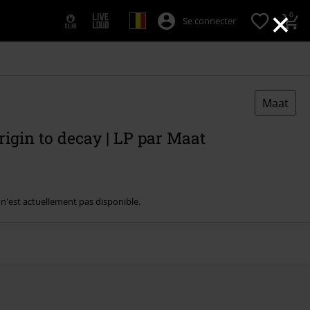
×
0
Se connecter
Maat
igin to decay | LP par Maat
e n'est actuellement pas disponible.