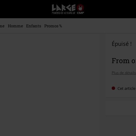
EMP
-
Merchandising
Musique,
me
Homme
Enfants
Promos %
Gaming,
Films
&
Épuisé !
Séries
TV
From or
-
Modes
alternatives
Plus de détails
Cet articl