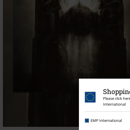
Shopping
Please click he
International
EMP International