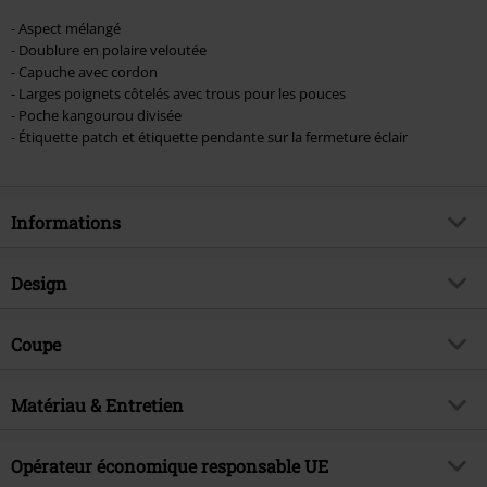
- Aspect mélangé
- Doublure en polaire veloutée
- Capuche avec cordon
- Larges poignets côtelés avec trous pour les pouces
- Poche kangourou divisée
- Étiquette patch et étiquette pendante sur la fermeture éclair
Informations
Article n°.
581176
Design
Titre
Freaking Out Loud
Catégorie de produit
Sweat-shirt zippé à capuche
Brand
Coupe
RED by EMP
Motif
Uni
Exclusivité EMP
Oui
Coupe de l'article
Regular / Coupe standard
Modèle imprimé
Matériau & Entretien
non
Thématiques
Basics
Caractéristiques spéciales
Avec ouvertures pour les pouces,
Détails
Patch de la marque, Bordures en
Signature
non
Cordon de serrage
Matière extérieure
85 % polyester, 12 % coton, 3 %
bord-côtes, Détail en métal
Opérateur économique responsable UE
Date de sortie
08/08/2025
élasthanne
Longueur du vêtement
Standard