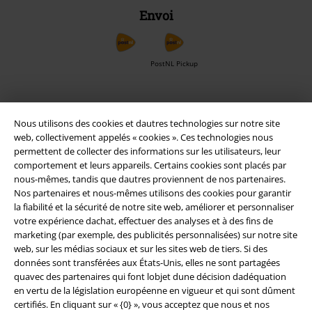
Envoi
PostNL Pickup
large app
Nous utilisons des cookies et dautres technologies sur notre site
Téléchargez la nouvelle Appli large gratuitement et profitez de tous
web, collectivement appelés « cookies ». Ces technologies nous
ses avantages et de toutes ses fonctionnalités.
permettent de collecter des informations sur les utilisateurs, leur
comportement et leurs appareils. Certains cookies sont placés par
nous-mêmes, tandis que dautres proviennent de nos partenaires.
Nos partenaires et nous-mêmes utilisons des cookies pour garantir
la fiabilité et la sécurité de notre site web, améliorer et personnaliser
votre expérience dachat, effectuer des analyses et à des fins de
A Warner Music Group Company
marketing (par exemple, des publicités personnalisées) sur notre site
web, sur les médias sociaux et sur les sites web de tiers. Si des
données sont transférées aux États-Unis, elles ne sont partagées
quavec des partenaires qui font lobjet dune décision dadéquation
en vertu de la législation européenne en vigueur et qui sont dûment
certifiés. En cliquant sur « {0} », vous acceptez que nous et nos