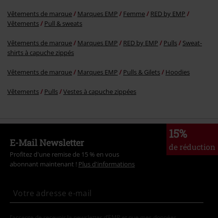
Vêtements de marque
Marques EMP
Femme
RED by EMP
Vêtements
Pull & sweats
Vêtements de marque
Marques EMP
RED by EMP
Pulls
Sweat-
shirts à capuche zippés
Vêtements de marque
Marques EMP
Pulls & Gilets
Hoodies
Vêtements
Pulls
Vestes à capuche zippées
15%
E-Mail Newsletter
de réduction
Profitez d'une remise de 15 % en vous
abonnant maintenant !
Plus d'informations
J’accepte de recevoir la newsletter d’EMP et que mes données