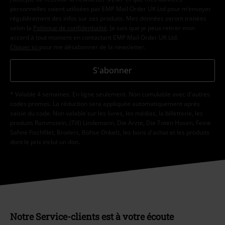
personnelles soient utilisées par EMP Mail Order UK Ltd pour m’envoyer
régulièrement des infos sur ses produits. Mes données seront traitées
selon la
Politique de confidentialité
. Je sais que je peux retirer mon
accord à tout moment en contactant EMP Mail Order UK Ltd.
Cliquer ici
pour me désabonner de la newsletter.
S'abonner
* Valable 4 semaines. En ligne seulement. Non cumulable avec d'autres
codes promos. La réduction sera appliquée automatiquement après
saisie du code. Non valable sur les livres, les médias, la billetterie, les
produits Rammstein, (Till) Lindemann, Die Ärzte, Die Toten Hosen, Feine
Sahne Fischfilet, Broilers, Böhse Onkelz, les bons d'achat et les produits
dont le prix inclut un don.
Notre Service-clients est à votre écoute