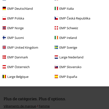
EMP Deutschland
EMP Italia
EMP Polska
EMP Česká Republika
Dernière visite
EMP Norge
EMP Schweiz
EMP Suomi
EMP Ireland
EMP United Kingdom
EMP Sverige
EMP Danmark
Large Nederland
EMP Österreich
EMP Slovensko
-29 %
PVC
À partir de
€ 39,99
Large Belgique
EMP España
€ 28,04
À partir de
Plus de catégories. Plus d'options.
Vêtements de marque
Femme