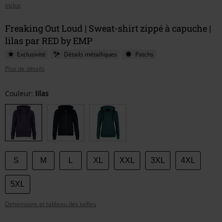
inclus
Freaking Out Loud | Sweat-shirt zippé à capuche |
lilas par RED by EMP
Exclusivité
Détails métalliques
Patchs
Plus de détails
Choisissez
Couleur:
lilas
votre
taille
S
M
L
XL
XXL
3XL
4XL
5XL
Dimensions et tableau des tailles