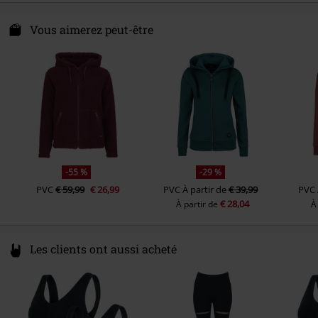
Forme des manches
Manches standard
E.M.P. Merchandising Handelsgesellschaft mbH
Collection
Femme
Instruction d'entretien
Lavage en machine
Longueur des manches
Manches Longues
Darmer Esch 70 a
Vous aimerez peut-être
Hoodies
Private Label - Produced by EMP
49811 Lingen
Poches
Poche kangourou
Germany
Poids/Grammage des sweats à
Sweat à capuche basique (environ
Couleur
www.emp.de
lilas
capuche
260 g/m²)
-55 %
-29 %
PVC
€ 59,99
€ 26,99
PVC
À partir de
€ 39,99
PVC
€ 28,04
À partir de
À
Les clients ont aussi acheté