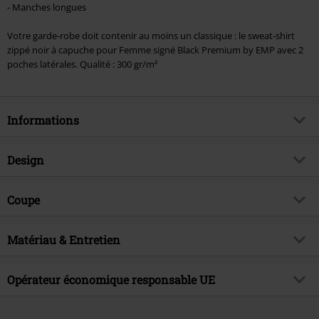
- Manches longues
Votre garde-robe doit contenir au moins un classique : le sweat-shirt
zippé noir à capuche pour Femme signé Black Premium by EMP avec 2
poches latérales. Qualité : 300 gr/m²
Informations
Article n°.
251898
Design
Titre
Freaking Out Loud
Catégorie de produit
Sweat-shirt zippé à capuche
Brand
Coupe
Black Premium by EMP
Motif
Uni
Exclusivité EMP
Oui
Coupe de l'article
Regular / Coupe standard
Modèle imprimé
Matériau & Entretien
non
Thématiques
Basics, CasualWear
Longueur du vêtement
Standard
Détails
Bordures en bord-côtes
Signature
non
Matière extérieure
70% Coton, 30% Polyester
Opérateur économique responsable UE
Encolure
Col rond
Licence
Produit sous licence officielle
Instruction d'entretien
Lavage en machine
Forme du col
Capuche avec cordon
E.M.P. Merchandising Handelsgesellschaft mbH
Date de sortie
28/08/2023
Hoodies
Private Label - Produced by EMP