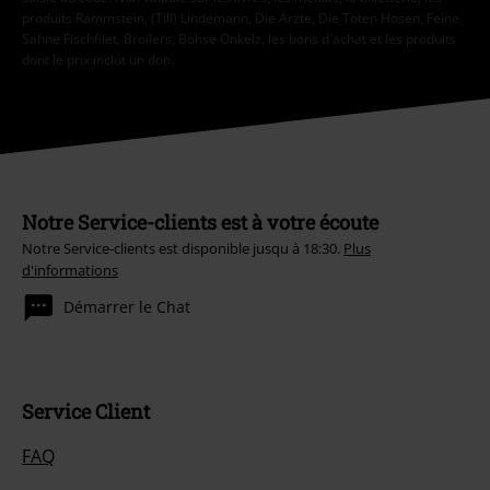
produits Rammstein, (Till) Lindemann, Die Ärzte, Die Toten Hosen, Feine
Sahne Fischfilet, Broilers, Böhse Onkelz, les bons d'achat et les produits
dont le prix inclut un don.
Notre Service-clients est à votre écoute
Notre Service-clients est disponible jusqu à 18:30.
Plus
d'informations
Démarrer le Chat
Service Client
FAQ