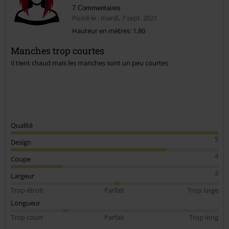
7 Commentaires
Posté le : mardi, 7 sept. 2021
Est-ce que ce commentaire vous a été utile ?
Hauteur en mètres: 1,80
Envoyer le commentaire
Manches trop courtes
Il tient chaud mais les manches sont un peu courtes
Qualité
5
Design
4
Coupe
2
Largeur
Trop étroit
Parfait
Trop large
Longueur
Trop court
Parfait
Trop long