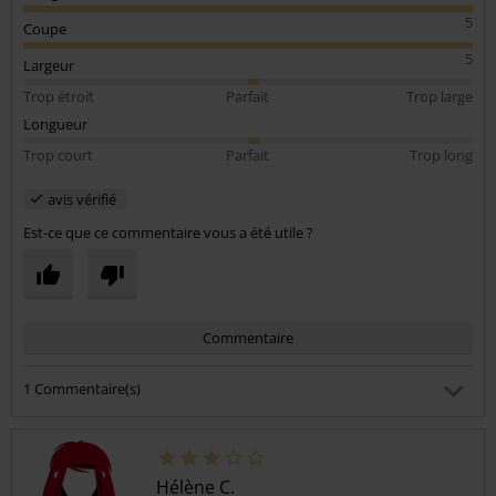
5
Coupe
5
Largeur
Trop étroit
Parfait
Trop large
Longueur
Trop court
Parfait
Trop long
avis vérifié
Est-ce que ce commentaire vous a été utile ?
Commentaire
1 Commentaire(s)
Anne-Claire S.
Posté le : vendredi, 4 mars 2022 19:08:21
taille achetée M (et pas 40 !)
Hélène C.