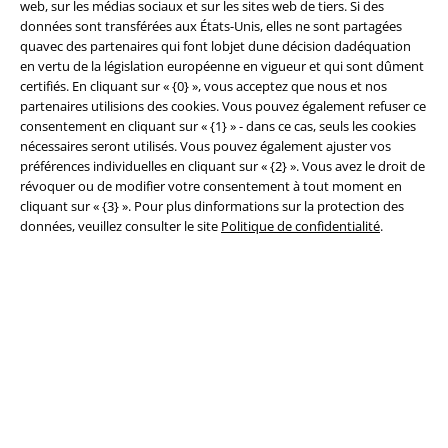
web, sur les médias sociaux et sur les sites web de tiers. Si des
données sont transférées aux États-Unis, elles ne sont partagées
quavec des partenaires qui font lobjet dune décision dadéquation
en vertu de la législation européenne en vigueur et qui sont dûment
certifiés. En cliquant sur « {0} », vous acceptez que nous et nos
Légal
partenaires utilisions des cookies. Vous pouvez également refuser ce
consentement en cliquant sur « {1} » - dans ce cas, seuls les cookies
Conditions générales
nécessaires seront utilisés. Vous pouvez également ajuster vos
préférences individuelles en cliquant sur « {2} ». Vous avez le droit de
Éditeur
révoquer ou de modifier votre consentement à tout moment en
cliquant sur « {3} ». Pour plus dinformations sur la protection des
Clauses de confidentialité
données, veuillez consulter le site
Politique de confidentialité
.
Élimination des déchets et protection de l'environnement
Déclaration de Conformité
Informations sur l'accessibilité
Paramètres des Cookies
Période de rétractation