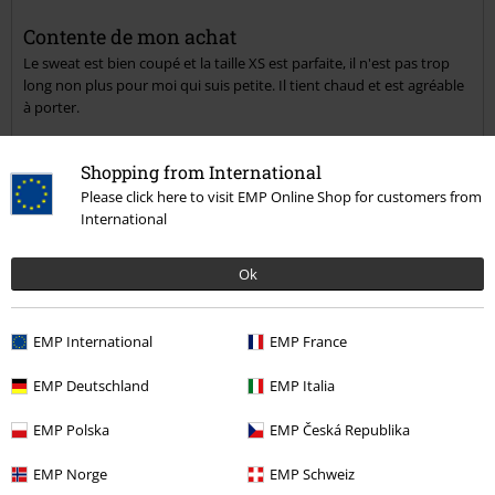
Envoyer le commentaire
Contente de mon achat
Le sweat est bien coupé et la taille XS est parfaite, il n'est pas trop
long non plus pour moi qui suis petite. Il tient chaud et est agréable
à porter.
Shopping from International
Please click here to visit EMP Online Shop for customers from
Qualité
International
4
Design
5
Coupe
Ok
5
Largeur
Trop étroit
Parfait
Trop large
EMP International
EMP France
Longueur
EMP Deutschland
EMP Italia
Trop court
Parfait
Trop long
EMP Polska
EMP Česká Republika
Est-ce que ce commentaire vous a été utile ?
EMP Norge
EMP Schweiz