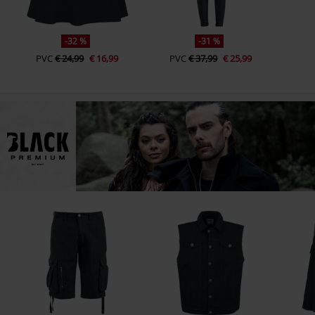
-32 %
-31 %
PVC
€ 24,99
€ 16,99
PVC
€ 37,99
€ 25,99