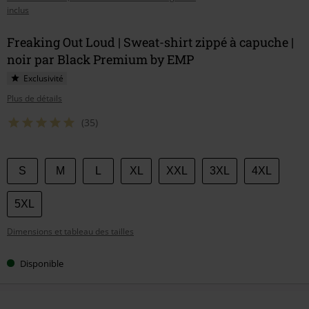
inclus
Freaking Out Loud | Sweat-shirt zippé à capuche |
noir par Black Premium by EMP
Exclusivité
Plus de détails
(35)
Choisissez
S
M
L
XL
XXL
3XL
4XL
votre
taille
5XL
Dimensions et tableau des tailles
Disponible