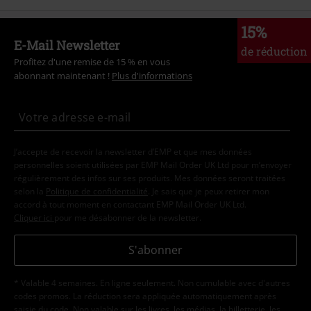
15%
E-Mail Newsletter
de réduction
Profitez d'une remise de 15 % en vous
abonnant maintenant !
Plus d'informations
J’accepte de recevoir la newsletter d’EMP et que mes données
personnelles soient utilisées par EMP Mail Order UK Ltd pour m’envoyer
régulièrement des infos sur ses produits. Mes données seront traitées
selon la
Politique de confidentialité
. Je sais que je peux retirer mon
accord à tout moment en contactant EMP Mail Order UK Ltd.
Cliquer ici
pour me désabonner de la newsletter.
S'abonner
* Valable 4 semaines. En ligne seulement. Non cumulable avec d'autres
codes promos. La réduction sera appliquée automatiquement après
saisie du code. Non valable sur les livres, les médias, la billetterie, les