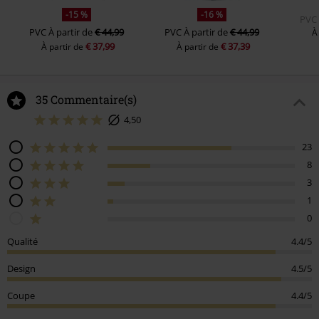
-15 %
-16 %
PVC
PVC
À partir de
€ 44,99
PVC
À partir de
€ 44,99
À
€ 37,99
€ 37,39
À partir de
À partir de
35 Commentaire(s)
4,50
23
8
3
1
0
Qualité
4.4/5
Design
4.5/5
Coupe
4.4/5