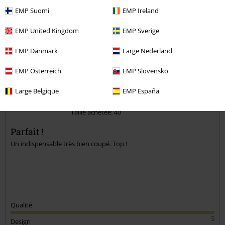
EMP Suomi
EMP Ireland
Commentaire
EMP United Kingdom
EMP Sverige
EMP Danmark
Large Nederland
Anne-Claire S.
EMP Österreich
EMP Slovensko
2 Commentaires
Posté le : vendredi, 4 mars 2022
Large Belgique
EMP España
Hauteur en mètres: 1,68
Taille achetée: 40
Envoyer le commentaire
Parfait !
Un indispensable très bien coupé. Top !
Qualité
5
Design