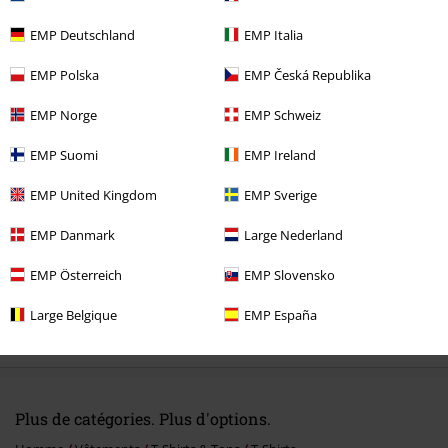
EMP Deutschland
EMP Italia
EMP Polska
EMP Česká Republika
Dernière visite
EMP Norge
EMP Schweiz
EMP Suomi
EMP Ireland
EMP United Kingdom
EMP Sverige
EMP Danmark
Large Nederland
EMP Österreich
EMP Slovensko
Large Belgique
EMP España
€ 19,99
Plus de catégories. Plus d'options.