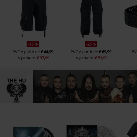
-15 %
-25 %
PVC
À partir de
€ 44,99
PVC
À partir de
€ 69,99
PV
€ 37,99
€ 51,99
À partir de
À partir de