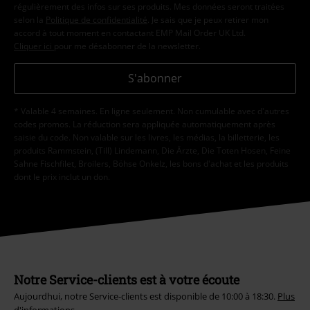
régulièrement des infos sur ses produits. Mes données seront traitées
selon la
Politique de confidentialité
. Je sais que je peux retirer mon
accord à tout moment en contactant EMP Mail Order UK Ltd.
Cliquer ici
pour me désabonner de la newsletter.
S'abonner
* Valable 4 semaines. En ligne seulement. Non cumulable avec d'autres
codes promos. La réduction sera appliquée automatiquement après
saisie du code. Non valable sur les livres, les médias, la billetterie, les
produits Rammstein, (Till) Lindemann, Die Ärzte, Die Toten Hosen, Feine
Sahne Fischfilet, Broilers, Böhse Onkelz, les bons d'achat et les produits
dont le prix inclut un don.
Notre Service-clients est à votre écoute
Aujourdhui, notre Service-clients est disponible de 10:00 à 18:30.
Plus