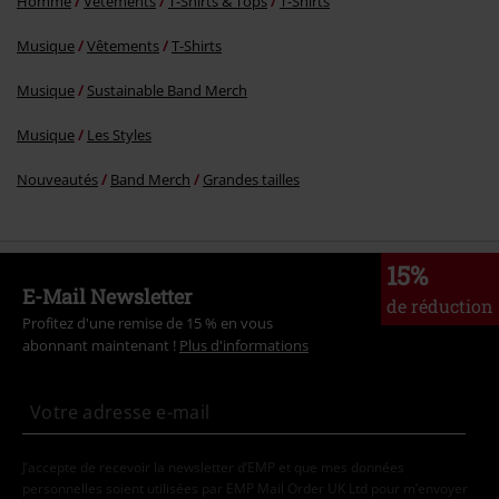
Homme
Vêtements
T-Shirts & Tops
T-Shirts
Musique
Vêtements
T-Shirts
Musique
Sustainable Band Merch
Musique
Les Styles
Nouveautés
Band Merch
Grandes tailles
15%
E-Mail Newsletter
de réduction
Profitez d'une remise de 15 % en vous
abonnant maintenant !
Plus d'informations
J’accepte de recevoir la newsletter d’EMP et que mes données
personnelles soient utilisées par EMP Mail Order UK Ltd pour m’envoyer