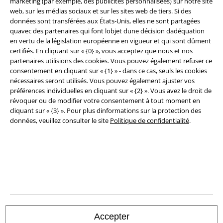
marketing (par exemple, des publicités personnalisées) sur notre site
web, sur les médias sociaux et sur les sites web de tiers. Si des
données sont transférées aux États-Unis, elles ne sont partagées
quavec des partenaires qui font lobjet dune décision dadéquation
en vertu de la législation européenne en vigueur et qui sont dûment
certifiés. En cliquant sur « {0} », vous acceptez que nous et nos
partenaires utilisions des cookies. Vous pouvez également refuser ce
consentement en cliquant sur « {1} » - dans ce cas, seuls les cookies
nécessaires seront utilisés. Vous pouvez également ajuster vos
préférences individuelles en cliquant sur « {2} ». Vous avez le droit de
révoquer ou de modifier votre consentement à tout moment en
cliquant sur « {3} ». Pour plus dinformations sur la protection des
données, veuillez consulter le site
Politique de confidentialité
.
Légal
Conditions générales
Éditeur
Clauses de confidentialité
Accepter
Élimination des déchets et protection de l'environnement