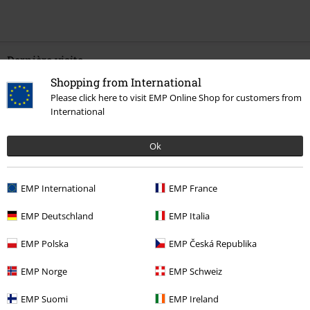
Dernière visite
Shopping from International
Please click here to visit EMP Online Shop for customers from
International
Ok
EMP International
EMP France
%
€ 20,79
EMP Deutschland
EMP Italia
EMP Polska
EMP Česká Republika
Plus de catégories. Plus d'options.
EMP Norge
EMP Schweiz
Vêtements de marque
Femme
EMP Suomi
EMP Ireland