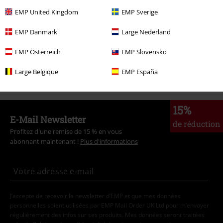
Vêtements
T-Shirts & Tops
Tops
EMP United Kingdom
EMP Sverige
Promos %
Vêtements
T Shirts & Tops
Tops
EMP Danmark
Large Nederland
Promos %
Femme
Vêtements
T-Shirts & Tops
Hauts
EMP Österreich
EMP Slovensko
Thèmes
Vêtements noirs
Large Belgique
EMP España
15%
E-Mail Newsletter
de réduction
Profitez d'une remise de 15 % en vous
abonnant maintenant !
Plus d'informations
J’accepte de recevoir la newsletter d’EMP et que mes données
personnelles soient utilisées par EMP Mail Order UK Ltd pour m’envoyer
régulièrement des infos sur ses produits. Mes données seront traitées