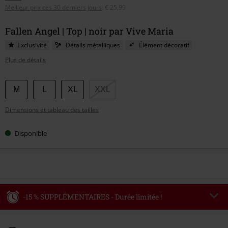
Meilleur prix ces 30 derniers jours
:
€ 25,99
Fallen Angel | Top | noir par Vive Maria
Exclusivité
Détails métalliques
Élément décoratif
Plus de détails
Choisissez
M
L
XL
XXL
votre
Dimensions et tableau des tailles
taille
Disponible
-15 % SUPPLÉMENTAIRES - Durée limitée !
Code
WEEKEND
Copier le code