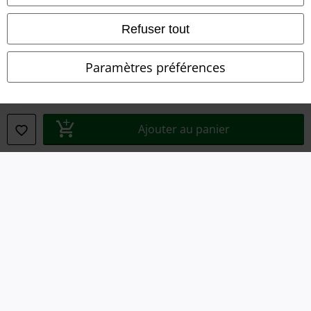
Déclaration de Conformité
Refuser tout
Informations sur l'accessibilité
Paramètres préférences
Paramètres des Cookies
Période de rétractation
Ajouter au panier
Tous nos prix sont T.T.C. Cependant, ils ne comprennent pas
les frais
denvoi.
© 1986-2026 Large Popmerchandising BV
Boutiques en ligne EMP
EMP International