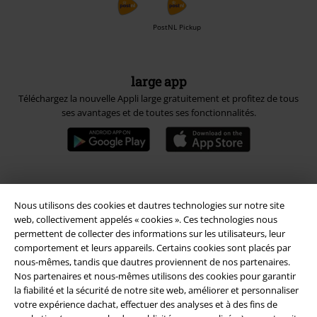
PostNL Pickup
large app
Téléchargez la nouvelle Appli large gratuitement et profitez de tous
ses avantages et de toutes ses fonctionnalités.
A Warner Music Group Company
Nous utilisons des cookies et dautres technologies sur notre site
web, collectivement appelés « cookies ». Ces technologies nous
permettent de collecter des informations sur les utilisateurs, leur
comportement et leurs appareils. Certains cookies sont placés par
nous-mêmes, tandis que dautres proviennent de nos partenaires.
Nos partenaires et nous-mêmes utilisons des cookies pour garantir
la fiabilité et la sécurité de notre site web, améliorer et personnaliser
Sécurité
votre expérience dachat, effectuer des analyses et à des fins de