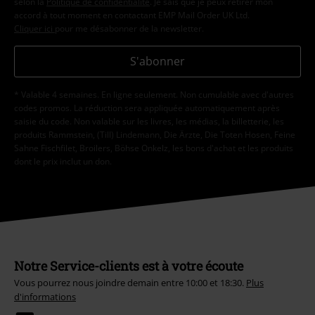
selon la
Politique de confidentialité
. Je sais que je peux retirer mon
accord à tout moment en contactant EMP Mail Order UK Ltd.
Cliquer ici
pour me désabonner de la newsletter.
S'abonner
* Valable 4 semaines. En ligne seulement. Non cumulable avec d'autres
codes promos. La réduction sera appliquée automatiquement après
saisie du code. Non valable sur les livres, les médias, la billetterie, les
produits Rammstein, (Till) Lindemann, Die Ärzte, Die Toten Hosen, Feine
Sahne Fischfilet, Broilers, Böhse Onkelz, les bons d'achat et les produits
dont le prix inclut un don.
Notre Service-clients est à votre écoute
Vous pourrez nous joindre demain entre 10:00 et 18:30.
Plus
d'informations