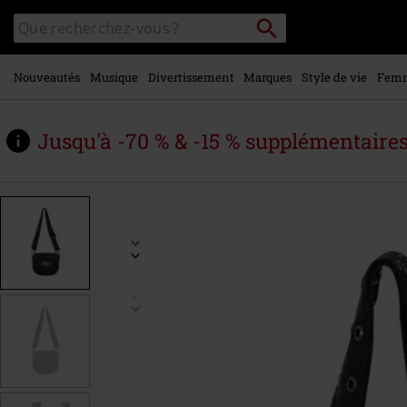
Voir le
Rechercher
Rechercher
contenu
sur
principal
le
catalogue
Nouveautés
Musique
Divertissement
Marques
Style de vie
Fem
Jusqu'à -70 % & -15 % supplémentaire
https://www.large.be/fr/p/eternal-
dusk/585811St.html