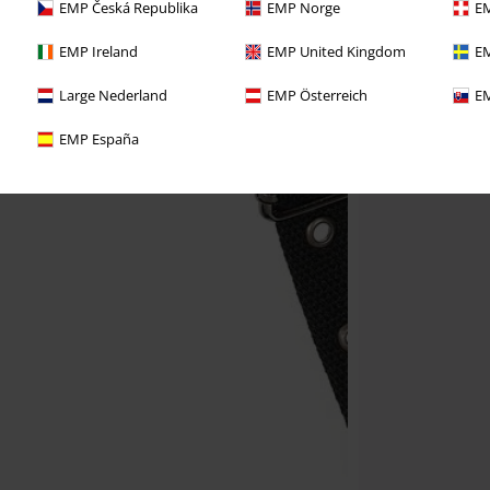
EMP Česká Republika
EMP Norge
EM
EMP Ireland
EMP United Kingdom
EM
Large Nederland
EMP Österreich
EM
EMP España