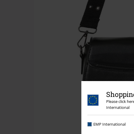
Shopping
Please click he
International
EMP International