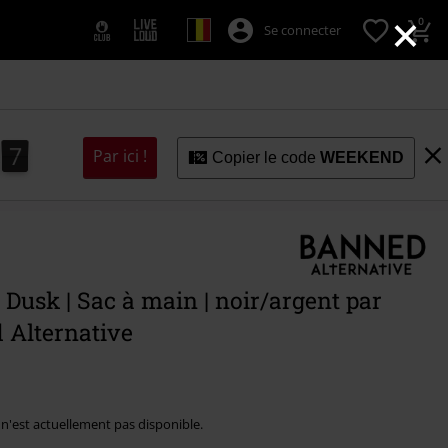
×
0
Se connecter
6
5
7
Par ici !
Copier le code
WEEKEND
5
6
 Dusk | Sac à main | noir/argent par
 Alternative
e n'est actuellement pas disponible.