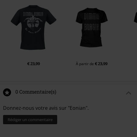
5.
The Empyrean Phoenix
6.
Lightbringer
7.
I Am Sovereign
8.
Archaic Correspondence
9.
Alpha Aeon Omega
10.
Rite Of Passage
€ 23,99
€ 23,99
À partir de
0 Commentaire(s)
Donnez-nous votre avis sur "Eonian".
Rédiger un commentaire