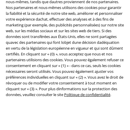
nous-mêmes, tandis que dautres proviennent de nos partenaires.
Nos partenaires et nous-mêmes utilisons des cookies pour garantir
la fiabilité et la sécurité de notre site web, améliorer et personnaliser
Légal
votre expérience dachat, effectuer des analyses et à des fins de
marketing (par exemple, des publicités personnalisées) sur notre site
Conditions générales
web, sur les médias sociaux et sur les sites web de tiers. Si des
données sont transférées aux États-Unis, elles ne sont partagées
Éditeur
quavec des partenaires qui font lobjet dune décision dadéquation
en vertu de la législation européenne en vigueur et qui sont dûment
Clauses de confidentialité
certifiés. En cliquant sur « {0} », vous acceptez que nous et nos
partenaires utilisions des cookies. Vous pouvez également refuser ce
Élimination des déchets et protection de l'environnement
consentement en cliquant sur « {1} » - dans ce cas, seuls les cookies
nécessaires seront utilisés. Vous pouvez également ajuster vos
préférences individuelles en cliquant sur « {2} ». Vous avez le droit de
Déclaration de Conformité
révoquer ou de modifier votre consentement à tout moment en
cliquant sur « {3} ». Pour plus dinformations sur la protection des
Informations sur l'accessibilité
données, veuillez consulter le site
Politique de confidentialité
.
Paramètres des Cookies
Période de rétractation
Tous nos prix sont T.T.C. Cependant, ils ne comprennent pas
les frais