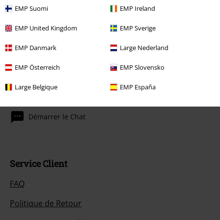
dont le prix inclut un don.
EMP Suomi
EMP Ireland
EMP United Kingdom
EMP Sverige
EMP Danmark
Large Nederland
EMP Österreich
EMP Slovensko
Notre Service-clients est à votre écoute
Large Belgique
EMP España
Vous pourrez nous joindre demain entre 10:00 et 18:30.
Plus
d'informations
Démarrer le Chat
Service Client
FAQ
Politique de Retour