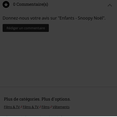
0 Commentaire(s)
Donnez-nous votre avis sur "Enfants - Snoopy Noël".
Rédiger un commentaire
Plus de catégories. Plus d'options.
Films & TV
Films & TV
Films
Vêtements