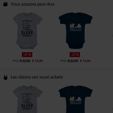
Date de sortie
01/09/2024
100 Ave Du Generale Lec. Batiment 1
Vous aimerez peut-être
93500 Pantin
Collection
Enfants
France
www.cottondivision.com
-25 %
-25 %
PVC
€ 22,95
€ 16,99
PVC
€ 22,95
€ 16,99
Les clients ont aussi acheté