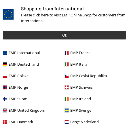
Films & TV
Films & TV
TV-Séries
Vêtements
Shopping from International
Films & TV
Films & TV
TV-Séries
Mode enfant
Please click here to visit EMP Online Shop for customers from
International
Promos %
Femme
Vêtements
Nouveautés
Vêtements
Vêtements Enfant
Ok
EMP International
EMP France
15%
E-Mail Newsletter
EMP Deutschland
EMP Italia
de réduction
Profitez d'une remise de 15 % en vous
EMP Polska
EMP Česká Republika
abonnant maintenant !
Plus d'informations
EMP Norge
EMP Schweiz
EMP Suomi
EMP Ireland
J’accepte de recevoir la newsletter d’EMP et que mes données
EMP United Kingdom
EMP Sverige
personnelles soient utilisées par EMP Mail Order UK Ltd pour m’envoyer
régulièrement des infos sur ses produits. Mes données seront traitées
EMP Danmark
Large Nederland
selon la
Politique de confidentialité
. Je sais que je peux retirer mon