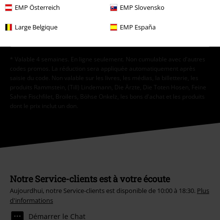
accord à tout moment en contactant EMP Mail Order UK Ltd.
EMP Österreich
EMP Slovensko
Cliquer ici
pour me désabonner de la newsletter.
Large Belgique
EMP España
S'abonner
* Valable 4 semaines. En ligne seulement. Non cumulable avec d'autres
codes promos. La réduction sera appliquée automatiquement après
saisie du code. Non valable sur les livres, les médias, la billetterie, les
produits Rammstein, (Till) Lindemann, Die Ärzte, Die Toten Hosen, Feine
Sahne Fischfilet, Broilers, Böhse Onkelz, les bons d'achat et les produits
dont le prix inclut un don.
Notre Service-clients est à votre écoute
Aujourdhui, notre Service-clients est disponible de 10:00 à 18:30.
Plus
d'informations
Démarrer le Chat