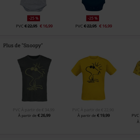
-25 %
-25 %
PVC
€ 22,95
€ 16,99
PVC
€ 22,95
€ 16,99
Plus de "Snoopy"
PVC
À partir de
€ 34,99
PVC
À partir de
€ 22,90
€ 26,99
€ 19,99
PVC
À partir de
À partir de
À