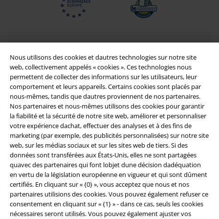
Nous utilisons des cookies et dautres technologies sur notre site
web, collectivement appelés « cookies ». Ces technologies nous
permettent de collecter des informations sur les utilisateurs, leur
comportement et leurs appareils. Certains cookies sont placés par
nous-mêmes, tandis que dautres proviennent de nos partenaires.
Nos partenaires et nous-mêmes utilisons des cookies pour garantir
la fiabilité et la sécurité de notre site web, améliorer et personnaliser
Légal
votre expérience dachat, effectuer des analyses et à des fins de
marketing (par exemple, des publicités personnalisées) sur notre site
Conditions générales
web, sur les médias sociaux et sur les sites web de tiers. Si des
données sont transférées aux États-Unis, elles ne sont partagées
Éditeur
quavec des partenaires qui font lobjet dune décision dadéquation
en vertu de la législation européenne en vigueur et qui sont dûment
certifiés. En cliquant sur « {0} », vous acceptez que nous et nos
Clauses de confidentialité
partenaires utilisions des cookies. Vous pouvez également refuser ce
consentement en cliquant sur « {1} » - dans ce cas, seuls les cookies
Élimination des déchets et protection de l'environnement
nécessaires seront utilisés. Vous pouvez également ajuster vos