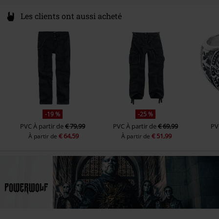
Les clients ont aussi acheté
-19 %
-25 %
PVC
À partir de
€ 79,99
PVC
À partir de
€ 69,99
PV
€ 64,59
€ 51,99
À partir de
À partir de