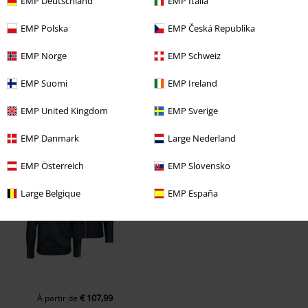
EMP Deutschland
EMP Italia
EMP Polska
EMP Česká Republika
EMP Norge
EMP Schweiz
EMP Suomi
EMP Ireland
EMP United Kingdom
EMP Sverige
EMP Danmark
Large Nederland
Dernière visite
EMP Österreich
EMP Slovensko
Large Belgique
EMP España
€ 107,99
À partir de