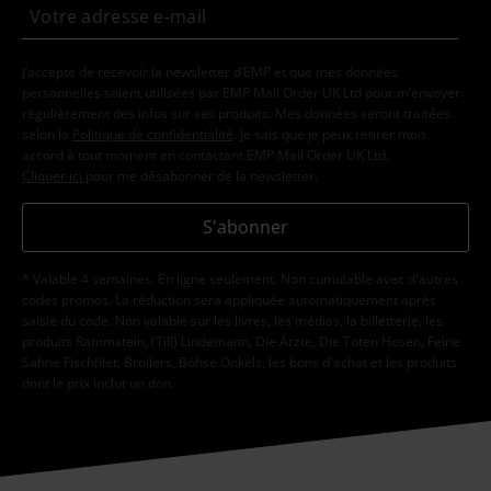
J’accepte de recevoir la newsletter d’EMP et que mes données
personnelles soient utilisées par EMP Mail Order UK Ltd pour m’envoyer
régulièrement des infos sur ses produits. Mes données seront traitées
selon la
Politique de confidentialité
. Je sais que je peux retirer mon
accord à tout moment en contactant EMP Mail Order UK Ltd.
Cliquer ici
pour me désabonner de la newsletter.
S'abonner
* Valable 4 semaines. En ligne seulement. Non cumulable avec d'autres
codes promos. La réduction sera appliquée automatiquement après
saisie du code. Non valable sur les livres, les médias, la billetterie, les
produits Rammstein, (Till) Lindemann, Die Ärzte, Die Toten Hosen, Feine
Sahne Fischfilet, Broilers, Böhse Onkelz, les bons d'achat et les produits
dont le prix inclut un don.