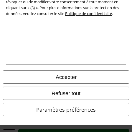
révoquer ou de modifier votre consentement à tout moment en
Éditeur
cliquant sur « {3} ». Pour plus dinformations sur la protection des
données, veuillez consulter le site
Politique de confidentialité
.
Clauses de confidentialité
Élimination des déchets et protection de l'environnement
Déclaration de Conformité
Informations sur l'accessibilité
Paramètres des Cookies
Accepter
Période de rétractation
Refuser tout
Tous nos prix sont T.T.C. Cependant, ils ne comprennent pas
les frais
denvoi.
Paramètres préférences
© 1986-2026 Large Popmerchandising BV