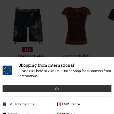
-34 %
€ 26,99
PVC
À partir de
€ 74,99
À partir de
€ 48,99
À partir de
Shopping from International
Please click here to visit EMP Online Shop for customers from
International
0 Commentaire(s)
Ok
Donnez-nous votre avis sur "EMP Signature Collection".
Rédiger un commentaire
EMP International
EMP France