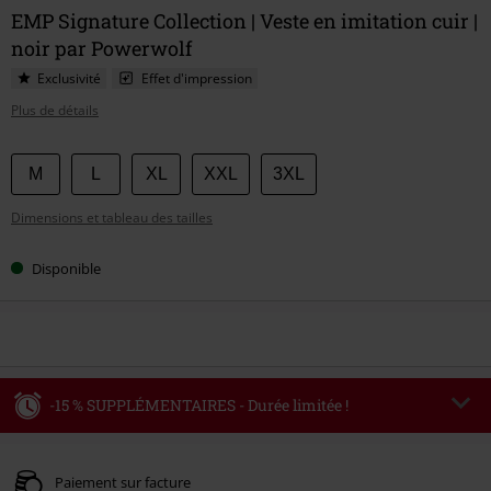
EMP Signature Collection | Veste en imitation cuir |
noir par Powerwolf
Exclusivité
Effet d'impression
Plus de détails
Choisissez
M
L
XL
XXL
3XL
votre
Dimensions et tableau des tailles
taille
Disponible
-15 % SUPPLÉMENTAIRES - Durée limitée !
Code
WEEKEND
Copier le code
Valable jusqu'au 09/08/2026
Paiement sur facture