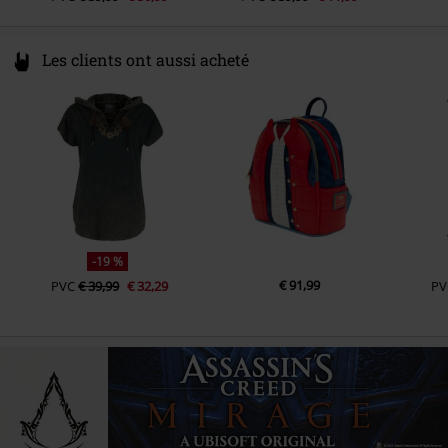
Les clients ont aussi acheté
-19 %
€ 91,99
PVC
€ 39,99
€ 32,29
PV