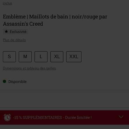
inclus
Emblème | Maillots de bain | noir/rouge par
Assassin's Creed
Exclusivité
Plus de détails
Choisissez
S
M
L
XL
XXL
votre
Dimensions et tableau des tailles
taille
Disponible
-15 % SUPPLÉMENTAIRES - Durée limitée !
Code
WEEKEND
Copier le code