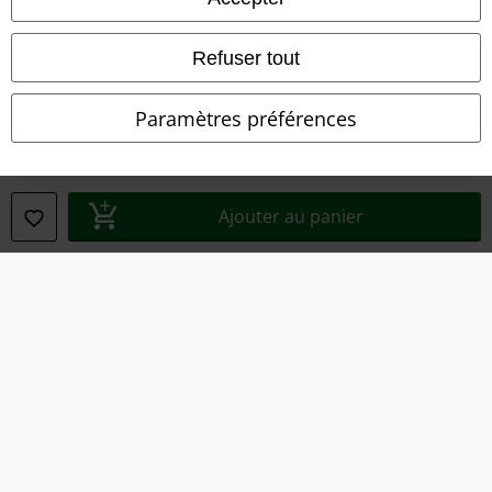
Éditeur
Refuser tout
Clauses de confidentialité
Paramètres préférences
Élimination des déchets et protection de l'environnement
Déclaration de Conformité
Ajouter au panier
Informations sur l'accessibilité
Paramètres des Cookies
Période de rétractation
Tous nos prix sont T.T.C. Cependant, ils ne comprennent pas
les frais
denvoi.
© 1986-2026 Large Popmerchandising BV