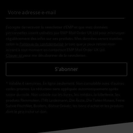
J’accepte de recevoir la newsletter d’EMP et que mes données
personnelles soient utilisées par EMP Mail Order UK Ltd pour m’envoyer
régulièrement des infos sur ses produits. Mes données seront traitées
selon la
Politique de confidentialité
. Je sais que je peux retirer mon
accord à tout moment en contactant EMP Mail Order UK Ltd.
Cliquer ici
pour me désabonner de la newsletter.
S'abonner
* Valable 4 semaines. En ligne seulement. Non cumulable avec d'autres
codes promos. La réduction sera appliquée automatiquement après
saisie du code. Non valable sur les livres, les médias, la billetterie, les
produits Rammstein, (Till) Lindemann, Die Ärzte, Die Toten Hosen, Feine
Sahne Fischfilet, Broilers, Böhse Onkelz, les bons d'achat et les produits
dont le prix inclut un don.