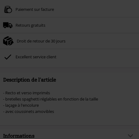
Valable jusqu'au 09/08/2026
Paiement sur facture
Minimum de commande : € 49,99.
Retours gratuits
Une fois le code saisi, la réduction sera automatiquement déduite à la fin de
la commande.
Droit de retour de 30 jours
Non cumulable avec dautres promotions. Non valable sur : les livres, les
supports multimédias, les billets, Rammstein, (Till) Lindemann, Böhse Onkelz,
Broilers, Die Ärzte, Die Toten Hosen, Metality, les bons d'achat et les articles
Excellent service client
incluant un don.
Description de l'article
- Recto et verso imprimés
- bretelles spaghetti réglables en fonction de la taille
- laçage à l'encolure
- avec coussinets amovibles
Informations