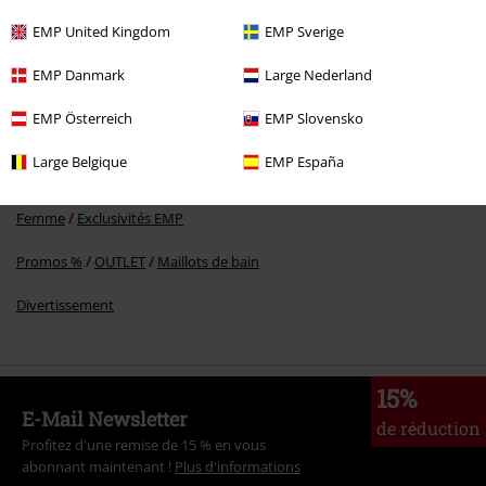
PVC
€ 59,99
€ 30,39
EMP United Kingdom
EMP Sverige
EMP Danmark
Large Nederland
Plus de catégories. Plus d'options.
EMP Österreich
EMP Slovensko
Vêtements & accessoires
Une Pièce
Large Belgique
EMP España
Femme
Vêtements
Vêtements de bain
Costumes de bain
Femme
Exclusivités EMP
Promos %
OUTLET
Maillots de bain
Divertissement
15%
E-Mail Newsletter
de réduction
Profitez d'une remise de 15 % en vous
abonnant maintenant !
Plus d'informations