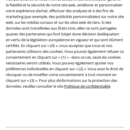
la fiabilité et la sécurité de notre site web, améliorer et personnaliser
Légal
votre expérience dachat, effectuer des analyses et à des fins de
marketing (par exemple, des publicités personnalisées) sur notre site
Conditions générales
web, sur les médias sociaux et sur les sites web de tiers. Si des
données sont transférées aux États-Unis, elles ne sont partagées
Éditeur
quavec des partenaires qui font lobjet dune décision dadéquation
en vertu de la législation européenne en vigueur et qui sont dûment
Clauses de confidentialité
certifiés. En cliquant sur « {0} », vous acceptez que nous et nos
partenaires utilisions des cookies. Vous pouvez également refuser ce
consentement en cliquant sur « {1} » - dans ce cas, seuls les cookies
Élimination des déchets et protection de l'environnement
nécessaires seront utilisés. Vous pouvez également ajuster vos
préférences individuelles en cliquant sur « {2} ». Vous avez le droit de
Déclaration de Conformité
révoquer ou de modifier votre consentement à tout moment en
cliquant sur « {3} ». Pour plus dinformations sur la protection des
Informations sur l'accessibilité
données, veuillez consulter le site
Politique de confidentialité
.
Paramètres des Cookies
Période de rétractation
Tous nos prix sont T.T.C. Cependant, ils ne comprennent pas
les frais
denvoi.