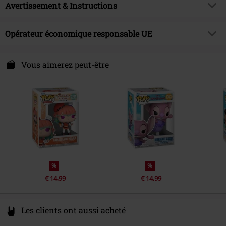
Matière extérieure
polychlorure de vinyle
Avertissement & Instructions
Licence
Produit sous licence officielle
Attention: Ne convient pas aux enfants de moins de trois ans.
Licence Officielle
Elio
Opérateur économique responsable UE
Risque d'étouffement dû à de petites parties pouvant être avalées !
Date de sortie
08/07/2025
Attention: Ne convient pas aux enfants de moins de 36 mois.
Funko EU, BV
Zuidplein 36
Vous aimerez peut-être
1077 XV Amsterdam
Netherlands
www.funko.com
%
%
€ 14,99
€ 14,99
Les clients ont aussi acheté