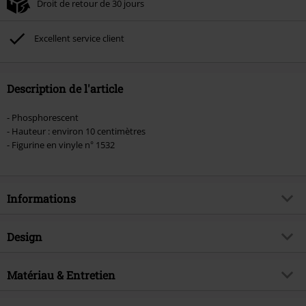
Droit de retour de 30 jours
Non cumulable avec dautres promotions. Non valable sur : les livres, les
supports multimédias, les billets, Rammstein, (Till) Lindemann, Böhse Onkelz,
Broilers, Die Ärzte, Die Toten Hosen, Metality, les bons d'achat et les articles
Excellent service client
incluant un don.
Description de l'article
- Phosphorescent
- Hauteur : environ 10 centimètres
- Figurine en vinyle n° 1532
Informations
Article n°.
578457
Design
Titre
Elio with 00000 (Glow-in-the-dark)
Vinyl Figurine 1532
Catégorie de produit
Funko Pop!
Matériau & Entretien
Thématiques
Merchandising Pop Culture,
Disney, Films