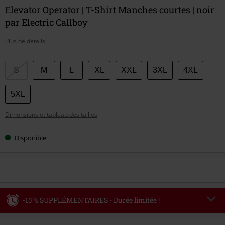
Elevator Operator | T-Shirt Manches courtes | noir
par Electric Callboy
Plus de détails
Choisissez
S
M
L
XL
XXL
3XL
4XL
votre
taille
5XL
Dimensions et tableau des tailles
Disponible
-15 % SUPPLÉMENTAIRES - Durée limitée !
Code
WEEKEND
Copier le code