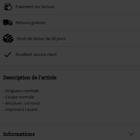
Valable jusqu'au 09/08/2026
Paiement sur facture
Minimum de commande : € 49,99.
Retours gratuits
Une fois le code saisi, la réduction sera automatiquement déduite à la fin de
la commande.
Droit de retour de 30 jours
Non cumulable avec dautres promotions. Non valable sur : les livres, les
supports multimédias, les billets, Rammstein, (Till) Lindemann, Böhse Onkelz,
Broilers, Die Ärzte, Die Toten Hosen, Metality, les bons d'achat et les articles
Excellent service client
incluant un don.
Description de l'article
- longueur normale
- Coupe normale
- encolure : col rond
- imprimé à l'avant
Informations