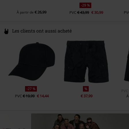
-29 %
€ 26,99
À partir de
PVC
€ 43,99
€ 30,99
PV
Les clients ont aussi acheté
-27 %
%
PVC
PVC
€ 19,99
€ 14,44
€ 37,99
À