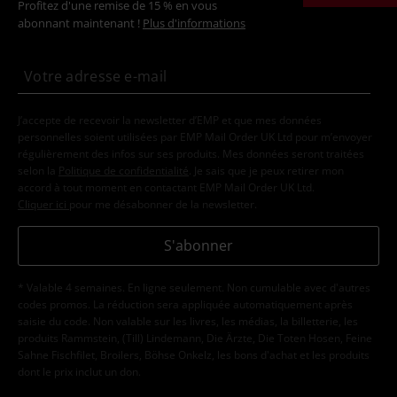
Profitez d'une remise de 15 % en vous
abonnant maintenant !
Plus d'informations
J’accepte de recevoir la newsletter d’EMP et que mes données
personnelles soient utilisées par EMP Mail Order UK Ltd pour m’envoyer
régulièrement des infos sur ses produits. Mes données seront traitées
selon la
Politique de confidentialité
. Je sais que je peux retirer mon
accord à tout moment en contactant EMP Mail Order UK Ltd.
Cliquer ici
pour me désabonner de la newsletter.
S'abonner
* Valable 4 semaines. En ligne seulement. Non cumulable avec d'autres
codes promos. La réduction sera appliquée automatiquement après
saisie du code. Non valable sur les livres, les médias, la billetterie, les
produits Rammstein, (Till) Lindemann, Die Ärzte, Die Toten Hosen, Feine
Sahne Fischfilet, Broilers, Böhse Onkelz, les bons d'achat et les produits
dont le prix inclut un don.