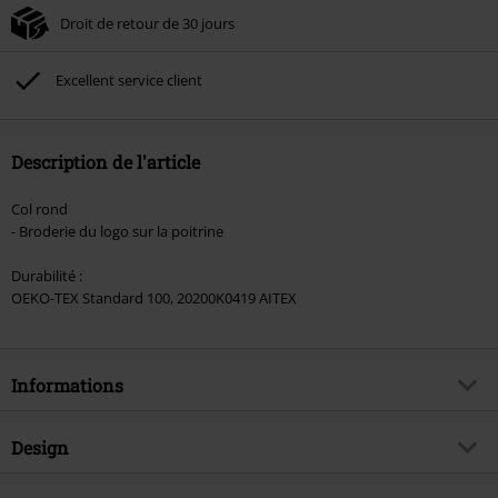
Droit de retour de 30 jours
Excellent service client
Description de l'article
Col rond
- Broderie du logo sur la poitrine
Durabilité :
OEKO-TEX Standard 100, 20200K0419 AITEX
Informations
Article n°.
515591
Design
Titre
DUCANSBY