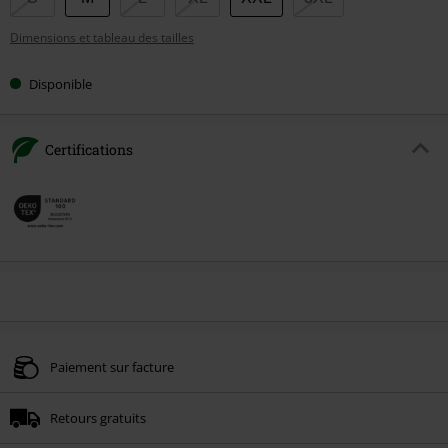
votre
Dimensions et tableau des tailles
taille
Disponible
Certifications
Paiement sur facture
Retours gratuits