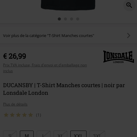
Voir plus de la catégorie "T-Shirt Manches courtes"
€ 26,99
Prix TVA incluse, Frais d'envoi et d'emballage non
inclus
DUCANSBY | T-Shirt Manches courtes | noir par
Lonsdale London
Plus de détails
(1)
Choisissez
S
M
L
XL
XXL
3XL