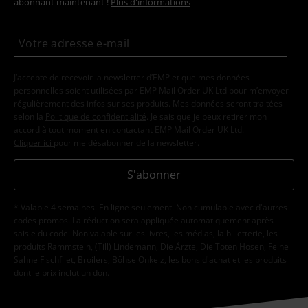
abonnant maintenant !
Plus d'informations
J’accepte de recevoir la newsletter d’EMP et que mes données
personnelles soient utilisées par EMP Mail Order UK Ltd pour m’envoyer
régulièrement des infos sur ses produits. Mes données seront traitées
selon la
Politique de confidentialité
. Je sais que je peux retirer mon
accord à tout moment en contactant EMP Mail Order UK Ltd.
Cliquer ici
pour me désabonner de la newsletter.
S'abonner
* Valable 4 semaines. En ligne seulement. Non cumulable avec d'autres
codes promos. La réduction sera appliquée automatiquement après
saisie du code. Non valable sur les livres, les médias, la billetterie, les
produits Rammstein, (Till) Lindemann, Die Ärzte, Die Toten Hosen, Feine
Sahne Fischfilet, Broilers, Böhse Onkelz, les bons d'achat et les produits
dont le prix inclut un don.