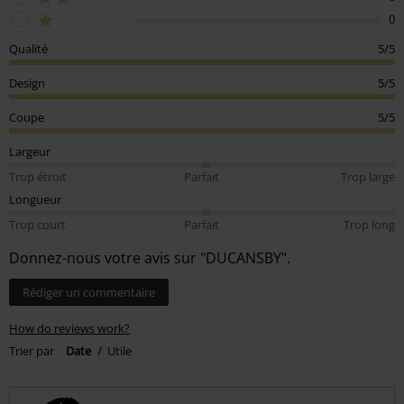
0
Qualité
5/5
Design
5/5
Coupe
5/5
Largeur
Trop étroit
Parfait
Trop large
Longueur
Trop court
Parfait
Trop long
Donnez-nous votre avis sur "DUCANSBY".
Rédiger un commentaire
How do reviews work?
Trier par
Date
Utile