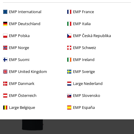
Trop court
Parfait
Trop long
EMP International
EMP France
avis vérifié
Est-ce que ce commentaire vous a été utile ?
EMP Deutschland
EMP Italia
EMP Polska
EMP Česká Republika
EMP Norge
EMP Schweiz
Commentaire
EMP Suomi
EMP Ireland
EMP United Kingdom
EMP Sverige
Dernière visite
EMP Danmark
Large Nederland
EMP Österreich
EMP Slovensko
Large Belgique
EMP España
Envoyer le commentaire