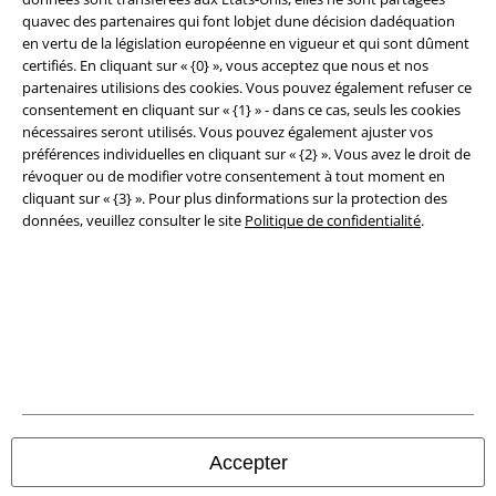
quavec des partenaires qui font lobjet dune décision dadéquation
Conditions générales
en vertu de la législation européenne en vigueur et qui sont dûment
certifiés. En cliquant sur « {0} », vous acceptez que nous et nos
Éditeur
partenaires utilisions des cookies. Vous pouvez également refuser ce
consentement en cliquant sur « {1} » - dans ce cas, seuls les cookies
Clauses de confidentialité
nécessaires seront utilisés. Vous pouvez également ajuster vos
préférences individuelles en cliquant sur « {2} ». Vous avez le droit de
Élimination des déchets et protection de l'environnement
révoquer ou de modifier votre consentement à tout moment en
cliquant sur « {3} ». Pour plus dinformations sur la protection des
données, veuillez consulter le site
Politique de confidentialité
.
Déclaration de Conformité
Informations sur l'accessibilité
Paramètres des Cookies
Période de rétractation
Tous nos prix sont T.T.C. Cependant, ils ne comprennent pas
les frais
denvoi.
Accepter
© 1986-2026 Large Popmerchandising BV