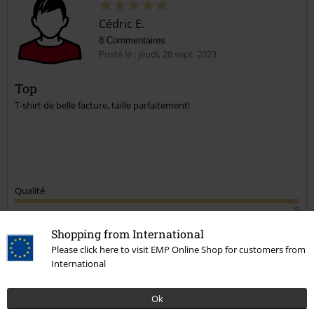
Cédric E.
8 Commentaires
Posté le : jeudi, 28 sept. 2023
Top
T-shirt de belle facture, taille parfaitement!
Qualité
5
Design
Shopping from International
5
Coupe
Please click here to visit EMP Online Shop for customers from
5
Largeur
International
Trop étroit
Parfait
Trop large
Longueur
Ok