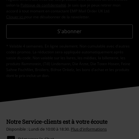
selon la
Politique de confidentialité
. Je sais que je peux retirer mon
accord à tout moment en contactant EMP Mail Order UK Ltd.
Cliquer ici
pour me désabonner de la newsletter.
S'abonner
* Valable 4 semaines. En ligne seulement. Non cumulable avec d'autres
codes promos. La réduction sera appliquée automatiquement après
saisie du code. Non valable sur les livres, les médias, la billetterie, les
produits Rammstein, (Till) Lindemann, Die Ärzte, Die Toten Hosen, Feine
Sahne Fischfilet, Broilers, Böhse Onkelz, les bons d'achat et les produits
dont le prix inclut un don.
Notre Service-clients est à votre écoute
Disponible : Lundi de 10:00 à 18:30.
Plus d'informations