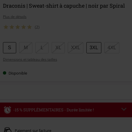
Draconis | Sweat-shirt à capuche | noir par Spiral
Plus de détails
(2)
Choisissez
S
M
L
XL
XXL
3XL
4XL
votre
Dimensions et tableau des tailles
taille
Disponible
-15 % SUPPLÉMENTAIRES - Durée limitée !
Code
WEEKEND
Copier le code
Valable jusqu'au 09/08/2026
Paiement sur facture