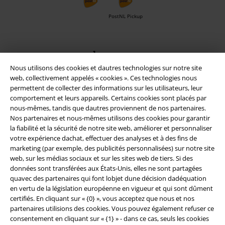
PostNL Pickup
large app
Téléchargez la nouvelle Appli large gratuitement et profitez de tous
Nous utilisons des cookies et dautres technologies sur notre site
ses avantages et de toutes ses fonctionnalités.
web, collectivement appelés « cookies ». Ces technologies nous
permettent de collecter des informations sur les utilisateurs, leur
comportement et leurs appareils. Certains cookies sont placés par
nous-mêmes, tandis que dautres proviennent de nos partenaires.
Nos partenaires et nous-mêmes utilisons des cookies pour garantir
la fiabilité et la sécurité de notre site web, améliorer et personnaliser
A Warner Music Group Company
votre expérience dachat, effectuer des analyses et à des fins de
marketing (par exemple, des publicités personnalisées) sur notre site
web, sur les médias sociaux et sur les sites web de tiers. Si des
données sont transférées aux États-Unis, elles ne sont partagées
quavec des partenaires qui font lobjet dune décision dadéquation
en vertu de la législation européenne en vigueur et qui sont dûment
certifiés. En cliquant sur « {0} », vous acceptez que nous et nos
partenaires utilisions des cookies. Vous pouvez également refuser ce
Sécurité
consentement en cliquant sur « {1} » - dans ce cas, seuls les cookies