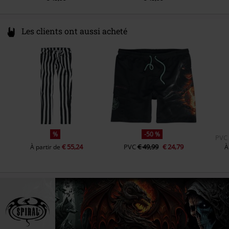
Les clients ont aussi acheté
%
-50 %
PVC
€ 55,24
PVC
€ 49,99
€ 24,79
À partir de
À