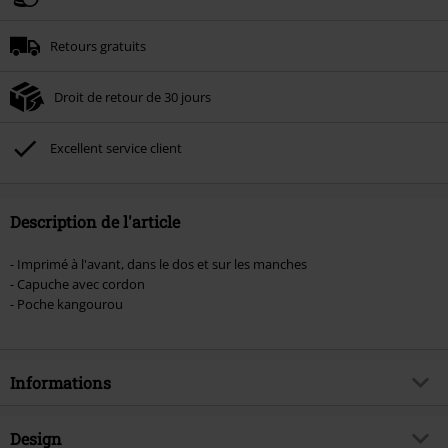
Minimum de commande : € 49,99.
Retours gratuits
Une fois le code saisi, la réduction sera automatiquement déduite à la fin de
la commande.
Droit de retour de 30 jours
Non cumulable avec dautres promotions. Non valable sur : les livres, les
supports multimédias, les billets, Rammstein, (Till) Lindemann, Böhse Onkelz,
Broilers, Die Ärzte, Die Toten Hosen, Metality, les bons d'achat et les articles
Excellent service client
incluant un don.
Description de l'article
- Imprimé à l'avant, dans le dos et sur les manches
- Capuche avec cordon
- Poche kangourou
Informations
Article n°.
452406
Design