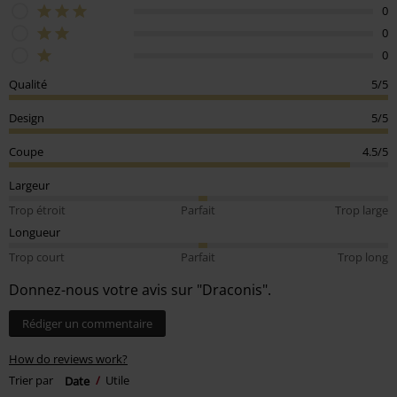
0
0
0
Qualité
5/5
Design
5/5
Coupe
4.5/5
Largeur
Trop étroit
Parfait
Trop large
Longueur
Trop court
Parfait
Trop long
Donnez-nous votre avis sur "Draconis".
Rédiger un commentaire
How do reviews work?
Trier par
Date
Utile