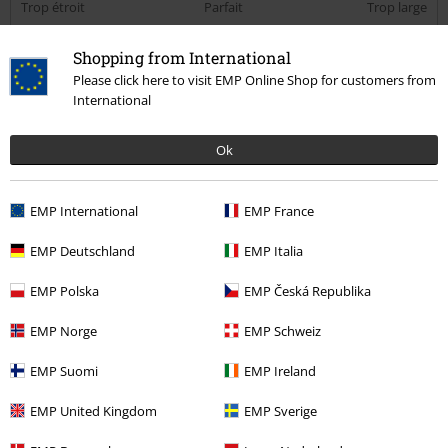
Trop étroit
Parfait
Trop large
Longueur
Shopping from International
Trop court
Parfait
Trop long
Please click here to visit EMP Online Shop for customers from
International
avis vérifié
Est-ce que ce commentaire vous a été utile ?
Ok
EMP International
EMP France
Commentaire
EMP Deutschland
EMP Italia
EMP Polska
EMP Česká Republika
Éric A.
EMP Norge
EMP Schweiz
6 Commentaires
Posté le : mardi, 12 oct. 2021
EMP Suomi
EMP Ireland
Taille achetée: Xl
EMP United Kingdom
EMP Sverige
Trop beau
Envoyer le commentaire
Au top moi qui adore les dragons...