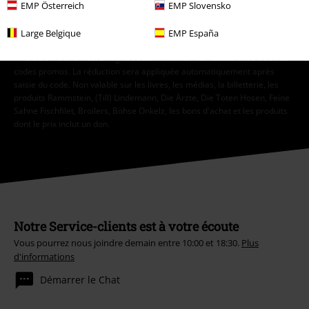
EMP Österreich
EMP Slovensko
S'abonner
Large Belgique
EMP España
* Valable 4 semaines. En ligne seulement. Non cumulable avec d'autres
codes promos. La réduction sera appliquée automatiquement après
saisie du code. Non valable sur les livres, les médias, la billetterie, les
produits Rammstein, (Till) Lindemann, Die Ärzte, Die Toten Hosen, Feine
Sahne Fischfilet, Broilers, Böhse Onkelz, les bons d'achat et les produits
dont le prix inclut un don.
Notre Service-clients est à votre écoute
Vous pourrez nous joindre demain entre 10:00 et 18:30.
Plus
d'informations
Démarrer le Chat