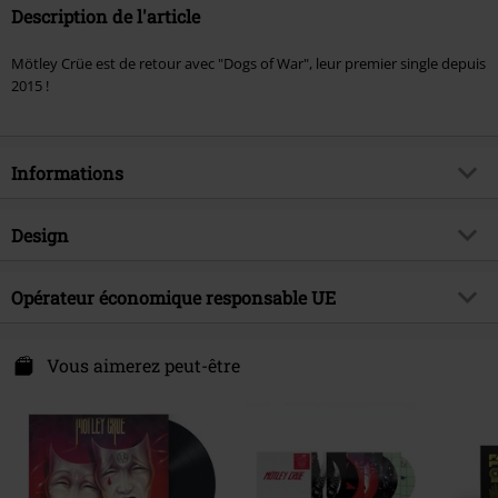
Description de l'article
Mötley Crüe est de retour avec "Dogs of War", leur premier single depuis
2015 !
Informations
Article n°.
570446
Design
Titre
Dogs of war
Catégorie de produit
LP
Genre (musique)
Opérateur économique responsable UE
Hard Rock
Média - Format
LP
Thématiques
Groupes
Universal Music GmbH
Mühlenstraße 25
Vous aimerez peut-être
Artiste
Mötley Crüe
10243 Berlin
Date de sortie
14/06/2024
Germany
productsafety@umusic.com