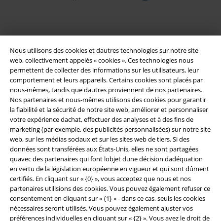
Nous utilisons des cookies et dautres technologies sur notre site
web, collectivement appelés « cookies ». Ces technologies nous
permettent de collecter des informations sur les utilisateurs, leur
comportement et leurs appareils. Certains cookies sont placés par
nous-mêmes, tandis que dautres proviennent de nos partenaires.
Nos partenaires et nous-mêmes utilisons des cookies pour garantir
Légal
la fiabilité et la sécurité de notre site web, améliorer et personnaliser
votre expérience dachat, effectuer des analyses et à des fins de
Conditions générales
marketing (par exemple, des publicités personnalisées) sur notre site
web, sur les médias sociaux et sur les sites web de tiers. Si des
Éditeur
données sont transférées aux États-Unis, elles ne sont partagées
quavec des partenaires qui font lobjet dune décision dadéquation
en vertu de la législation européenne en vigueur et qui sont dûment
Clauses de confidentialité
certifiés. En cliquant sur « {0} », vous acceptez que nous et nos
partenaires utilisions des cookies. Vous pouvez également refuser ce
Élimination des déchets et protection de l'environnement
consentement en cliquant sur « {1} » - dans ce cas, seuls les cookies
nécessaires seront utilisés. Vous pouvez également ajuster vos
Déclaration de Conformité
préférences individuelles en cliquant sur « {2} ». Vous avez le droit de