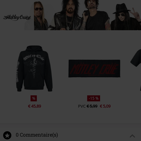
%
-15 %
€ 45,89
PVC
€ 5,99
€ 5,09
0 Commentaire(s)