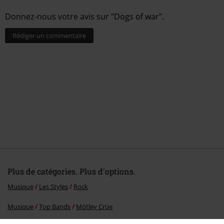
Donnez-nous votre avis sur "Dogs of war".
Rédiger un commentaire
Plus de catégories. Plus d'options.
Musique
Les Styles
Rock
Musique
Top Bands
Mötley Crüe