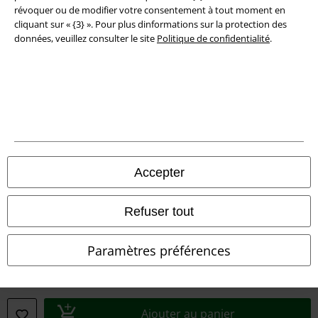
révoquer ou de modifier votre consentement à tout moment en
Informations sur l'accessibilité
cliquant sur « {3} ». Pour plus dinformations sur la protection des
données, veuillez consulter le site
Politique de confidentialité
.
Paramètres des Cookies
Période de rétractation
Tous nos prix sont T.T.C. Cependant, ils ne comprennent pas
les frais
denvoi.
© 1986-2026 Large Popmerchandising BV
Accepter
Refuser tout
Boutiques en ligne EMP
Paramètres préférences
EMP International
EMP France
EMP Deutschland
Ajouter au panier