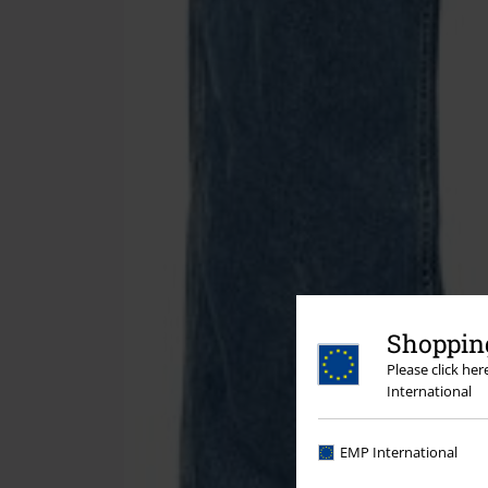
Shopping
Please click he
International
EMP International