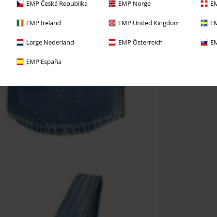
EMP Česká Republika
EMP Norge
EM
EMP Ireland
EMP United Kingdom
EM
Large Nederland
EMP Österreich
EM
EMP España