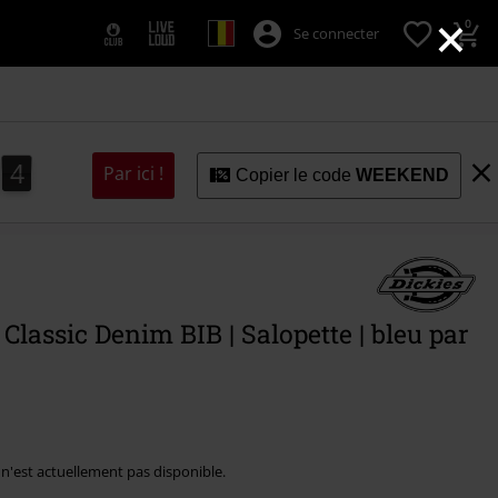
×
0
Se connecter
2
1
3
2
1
Par ici !
Copier le code
WEEKEND
 Classic Denim BIB | Salopette | bleu par
e n'est actuellement pas disponible.