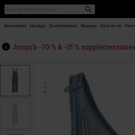
Voir le
Rechercher
Rechercher
contenu
sur
principal
le
catalogue
Nouveautés
Musique
Divertissement
Marques
Style de vie
Fem
Jusqu'à -70 % & -15 % supplémentaire
https://www.large.be/fr/p/dickies-
classic-
denim-
bib/557761.html