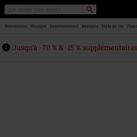
Voir le
Rechercher
Rechercher
contenu
sur
principal
le
catalogue
Nouveautés
Musique
Divertissement
Marques
Style de vie
Fem
Jusqu'à -70 % & -15 % supplémentaire
https://www.large.be/fr/p/darth-
vader-
-
-
inked-
helmet/598320.html