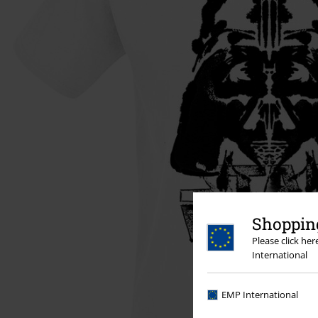
Shopping
Please click he
International
EMP International