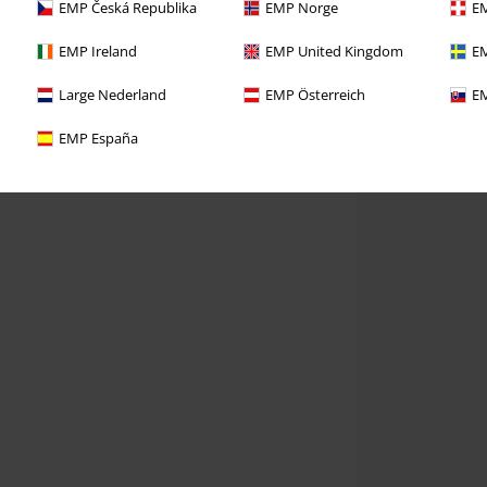
EMP Česká Republika
EMP Norge
EM
EMP Ireland
EMP United Kingdom
EM
Large Nederland
EMP Österreich
EM
EMP España