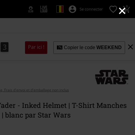
×
0
Se connecter
2
1
2
3
1
Par ici !
Copier le code
WEEKEND
se, Frais d'envoi et d'emballage non inclus
ader - Inked Helmet | T-Shirt Manches
 | blanc par Star Wars