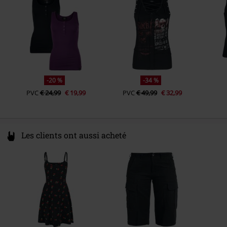
Couleur
www.emp.de
noir/vert
-20 %
-34 %
PVC
€ 24,99
€ 19,99
PVC
€ 49,99
€ 32,99
Les clients ont aussi acheté