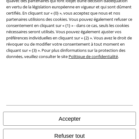
quavec des partenaires qui font lobjet dune décision dadéquation
Éditeur
en vertu de la législation européenne en vigueur et qui sont dûment
certifiés. En cliquant sur « {0} », vous acceptez que nous et nos
Clauses de confidentialité
partenaires utilisions des cookies. Vous pouvez également refuser ce
consentement en cliquant sur « {1} » - dans ce cas, seuls les cookies
Élimination des déchets et protection de l'environnement
nécessaires seront utilisés. Vous pouvez également ajuster vos
préférences individuelles en cliquant sur « {2} ». Vous avez le droit de
révoquer ou de modifier votre consentement à tout moment en
Déclaration de Conformité
cliquant sur « {3} ». Pour plus dinformations sur la protection des
données, veuillez consulter le site
Politique de confidentialité
.
Informations sur l'accessibilité
Paramètres des Cookies
Période de rétractation
Tous nos prix sont T.T.C. Cependant, ils ne comprennent pas
les frais
denvoi.
© 1986-2026 Large Popmerchandising BV
Accepter
Refuser tout