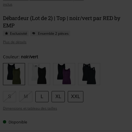
inclus
Débardeur (Lot de 2) | Top | noir/vert par RED by
EMP
Exclusivité
Ensemble 2 pièces
Plus de détails
Choisissez
Couleur:
noir/vert
votre
taille
S
M
L
XL
XXL
Dimensions et tableau des tailles
Disponible