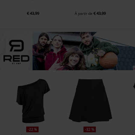
€ 43,99
€ 43,99
À partir de
-22 %
-32 %