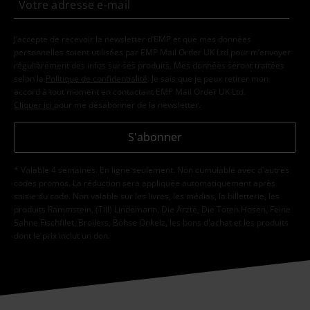
J’accepte de recevoir la newsletter d’EMP et que mes données
personnelles soient utilisées par EMP Mail Order UK Ltd pour m’envoyer
régulièrement des infos sur ses produits. Mes données seront traitées
selon la
Politique de confidentialité
. Je sais que je peux retirer mon
accord à tout moment en contactant EMP Mail Order UK Ltd.
Cliquer ici
pour me désabonner de la newsletter.
S'abonner
* Valable 4 semaines. En ligne seulement. Non cumulable avec d'autres
codes promos. La réduction sera appliquée automatiquement après
saisie du code. Non valable sur les livres, les médias, la billetterie, les
produits Rammstein, (Till) Lindemann, Die Ärzte, Die Toten Hosen, Feine
Sahne Fischfilet, Broilers, Böhse Onkelz, les bons d'achat et les produits
dont le prix inclut un don.