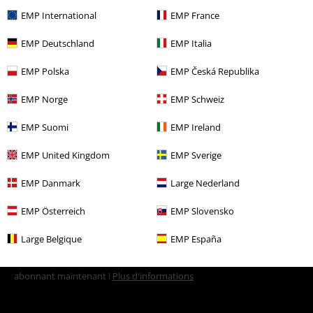
Plus de catégories. Plus d'options.
EMP International
EMP France
Vêtements de marque
Vêtements
EMP Deutschland
EMP Italia
Vêtements de marque
Femme
EMP Polska
EMP Česká Republika
Vêtements de marque
Marques EMP
RED by EMP
T-Shirts & Tops
EMP Norge
EMP Schweiz
Tops
EMP Suomi
EMP Ireland
Vêtements de marque
Marques EMP
T-Shirts & Tops
Hauts
EMP United Kingdom
EMP Sverige
Vêtements de marque
Marques EMP
Femme
RED by EMP
Vêtements
EMP Danmark
Large Nederland
EMP Österreich
EMP Slovensko
15%
Large Belgique
EMP España
E-Mail Newsletter
de réduction
Profitez d'une remise de 15 % en vous
abonnant maintenant !
Plus d'informations