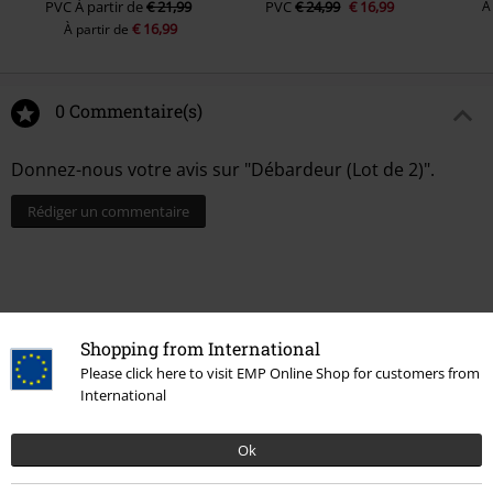
PVC
À partir de
€ 21,99
PVC
€ 24,99
€ 16,99
À
€ 16,99
À partir de
0 Commentaire(s)
Donnez-nous votre avis sur "Débardeur (Lot de 2)".
Rédiger un commentaire
Shopping from International
Please click here to visit EMP Online Shop for customers from
International
Ok