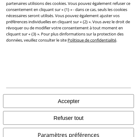
partenaires utilisions des cookies. Vous pouvez également refuser ce
Clauses de confidentialité
consentement en cliquant sur « {1} » - dans ce cas, seuls les cookies
nécessaires seront utilisés. Vous pouvez également ajuster vos
Élimination des déchets et protection de l'environnement
préférences individuelles en cliquant sur « {2} ». Vous avez le droit de
révoquer ou de modifier votre consentement à tout moment en
Déclaration de Conformité
cliquant sur « {3} ». Pour plus dinformations sur la protection des
données, veuillez consulter le site
Politique de confidentialité
.
Informations sur l'accessibilité
Paramètres des Cookies
Période de rétractation
Tous nos prix sont T.T.C. Cependant, ils ne comprennent pas
les frais
denvoi.
Accepter
© 1986-2026 Large Popmerchandising BV
Refuser tout
Paramètres préférences
Boutiques en ligne EMP