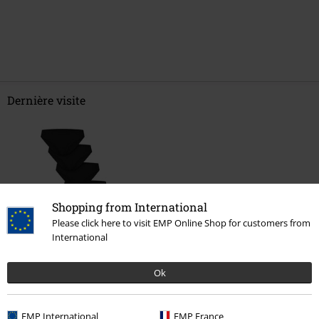
Dernière visite
Shopping from International
Please click here to visit EMP Online Shop for customers from
International
€ 16,99
Ok
Plus de catégories. Plus d'options.
EMP International
EMP France