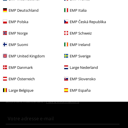
Thèmes
Basics
Vêtements
Sous-vêtements
EMP Deutschland
EMP Italia
Vêtements de marque
Vêtements
EMP Polska
EMP Česká Republika
Thèmes
Basics
Basics Femme
EMP Norge
EMP Schweiz
Vêtements & accessoires
Une Pièce
Sous-vêtements
Underwear
EMP Suomi
EMP Ireland
Sets
EMP United Kingdom
EMP Sverige
Vêtements
Sous-vêtements
Lots & Ensembles de sous-vêtements
EMP Danmark
Large Nederland
EMP Österreich
EMP Slovensko
15%
E-Mail Newsletter
Large Belgique
EMP España
de réduction
Profitez d'une remise de 15 % en vous
abonnant maintenant !
Plus d'informations