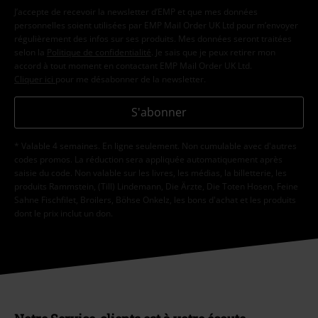
J’accepte de recevoir la newsletter d’EMP et que mes données
personnelles soient utilisées par EMP Mail Order UK Ltd pour m’envoyer
régulièrement des infos sur ses produits. Mes données seront traitées
selon la
Politique de confidentialité
. Je sais que je peux retirer mon
accord à tout moment en contactant EMP Mail Order UK Ltd.
Cliquer ici
pour me désabonner de la newsletter.
S'abonner
* Valable 4 semaines. En ligne seulement. Non cumulable avec d'autres
codes promos. La réduction sera appliquée automatiquement après
saisie du code. Non valable sur les livres, les médias, la billetterie, les
produits Rammstein, (Till) Lindemann, Die Ärzte, Die Toten Hosen, Feine
Sahne Fischfilet, Broilers, Böhse Onkelz, les bons d'achat et les produits
dont le prix inclut un don.