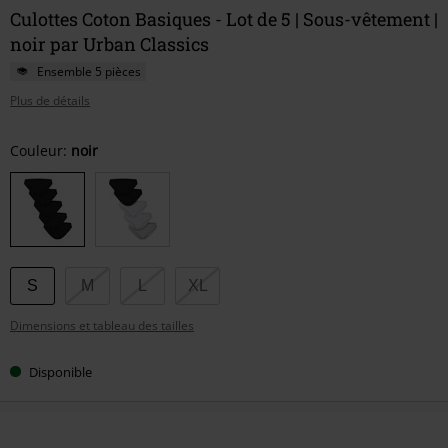
Culottes Coton Basiques - Lot de 5 | Sous-vêtement |
noir par Urban Classics
Ensemble 5 pièces
Plus de détails
Choisissez
Couleur:
noir
votre
taille
S
M
L
XL
Dimensions et tableau des tailles
Disponible