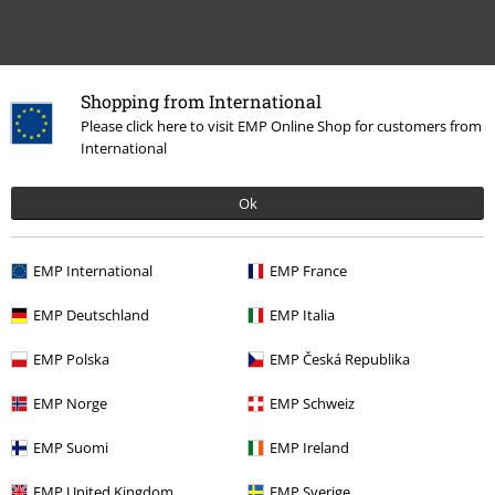
Shopping from International
Plus de catégories. Plus d'options.
Please click here to visit EMP Online Shop for customers from
International
Musique
Les Styles
Alternative Indie
Ok
Musique
Médias
Vinyle
Promos %
Médias
Vinyl
EMP International
EMP France
Musique
Top Bands
Billy Talent
EMP Deutschland
EMP Italia
EMP Polska
EMP Česká Republika
15%
EMP Norge
EMP Schweiz
E-Mail Newsletter
de réduction
Profitez d'une remise de 15 % en vous
EMP Suomi
EMP Ireland
abonnant maintenant !
Plus d'informations
EMP United Kingdom
EMP Sverige