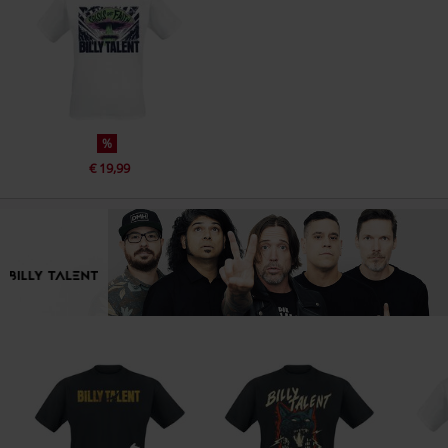
%
€ 19,99