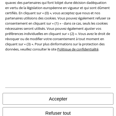
quavec des partenaires qui font lobjet dune décision dadéquation
Éditeur
en vertu de la législation européenne en vigueur et qui sont dûment
certifiés. En cliquant sur « {0} », vous acceptez que nous et nos
Clauses de confidentialité
partenaires utilisions des cookies. Vous pouvez également refuser ce
consentement en cliquant sur « {1} » - dans ce cas, seuls les cookies
Élimination des déchets et protection de l'environnement
nécessaires seront utilisés. Vous pouvez également ajuster vos
préférences individuelles en cliquant sur « {2} ». Vous avez le droit de
Déclaration de Conformité
révoquer ou de modifier votre consentement à tout moment en
cliquant sur « {3} ». Pour plus dinformations sur la protection des
données, veuillez consulter le site
Politique de confidentialité
.
Informations sur l'accessibilité
Paramètres des Cookies
Période de rétractation
Tous nos prix sont T.T.C. Cependant, ils ne comprennent pas
les frais
denvoi.
© 1986-2026 Large Popmerchandising BV
Accepter
Refuser tout