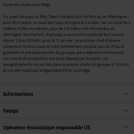
Sortie en vinyle noir (180g).
Il y a peu de pays où Billy Talent compte plus de fans qu'en Allemagne -
pour être précis, un seul, leur pays d'origine le Canada : Sur un total de 3
millions d'albums vendus, plus de 1,3 million ont été vendus en
Allemagne. Maintenant, le groupe a annoncé la sortie de leur nouvel
album 'Crisis Of Faith' pour le 21 janvier. Le prochain chef-d'œuvre
comprend 10 morceaux et a été entièrement produit par Ian D'Sa, le
guitariste et principal parolier du groupe, qui a déjà été nominé pour
son travail de production aux Juno Awards par le passé. Les
enregistrements ont eu lieu dans le propre studio du groupe à Toronto
et ont été mixés par le légendaire Chris Lord-Alge.
Informations
Article n°.
516368
Design
Titre
Crisis Of Faith
Catégorie de produit
LP
Genre (musique)
Opérateur économique responsable UE
Alternative/Indie