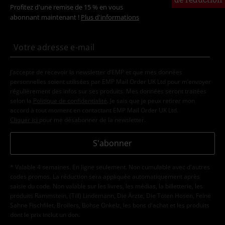
Profitez d'une remise de 15 % en vous
abonnant maintenant !
Plus d'informations
J’accepte de recevoir la newsletter d’EMP et que mes données
personnelles soient utilisées par EMP Mail Order UK Ltd pour m’envoyer
régulièrement des infos sur ses produits. Mes données seront traitées
selon la
Politique de confidentialité
. Je sais que je peux retirer mon
accord à tout moment en contactant EMP Mail Order UK Ltd.
Cliquer ici
pour me désabonner de la newsletter.
S'abonner
* Valable 4 semaines. En ligne seulement. Non cumulable avec d'autres
codes promos. La réduction sera appliquée automatiquement après
saisie du code. Non valable sur les livres, les médias, la billetterie, les
produits Rammstein, (Till) Lindemann, Die Ärzte, Die Toten Hosen, Feine
Sahne Fischfilet, Broilers, Böhse Onkelz, les bons d'achat et les produits
dont le prix inclut un don.