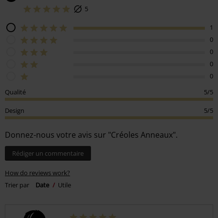
5
1
0
0
0
0
Qualité
5/5
Design
5/5
Donnez-nous votre avis sur "Créoles Anneaux".
Rédiger un commentaire
How do reviews work?
Trier par
Date
Utile