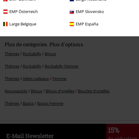
Commentaire
EMP Österreich
EMP Slovensko
Large Belgique
EMP España
Plus de catégories. Plus d'options.
Thèmes
Rockabilly
Bijoux
Thèmes
Rockabilly
Rockabilly Femme
Envoyer le commentaire
Thèmes
Idées cadeaux
Femme
Nouveautés
Bijoux
Bijoux d'oreilles
Boucles d'oreilles
Thèmes
Basics
Basics Femme
15%
E-Mail Newsletter
de réduction