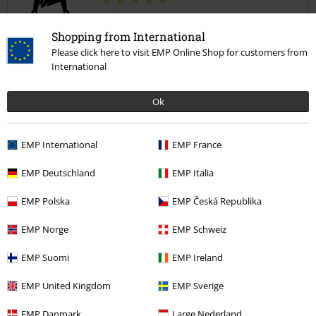
eric v.
Shopping from International
5 Commentaires
Posté le : vendredi, 29 déc. 2023
Please click here to visit EMP Online Shop for customers from
International
parfait
parfait
Ok
EMP International
EMP France
EMP Deutschland
EMP Italia
Qualité
EMP Polska
EMP Česká Republika
5
Design
5
EMP Norge
EMP Schweiz
avis vérifié
EMP Suomi
EMP Ireland
Est-ce que ce commentaire vous a été utile ?
EMP United Kingdom
EMP Sverige
EMP Danmark
Large Nederland