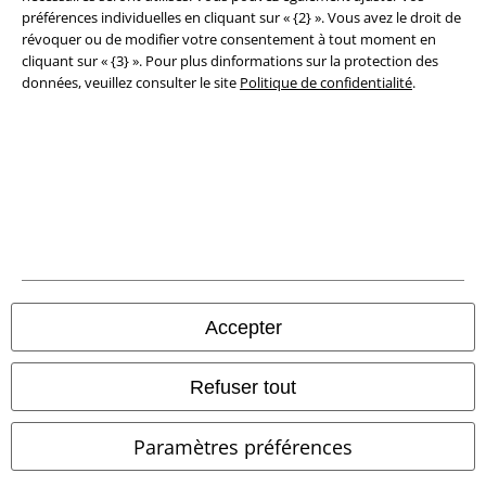
préférences individuelles en cliquant sur « {2} ». Vous avez le droit de
révoquer ou de modifier votre consentement à tout moment en
cliquant sur « {3} ». Pour plus dinformations sur la protection des
données, veuillez consulter le site
Politique de confidentialité
.
Boutiques en ligne EMP
EMP International
EMP France
EMP Deutschland
EMP Italia
EMP Polska
Accepter
EMP Česká Republika
EMP Norge
Refuser tout
EMP Schweiz
Paramètres préférences
EMP Suomi