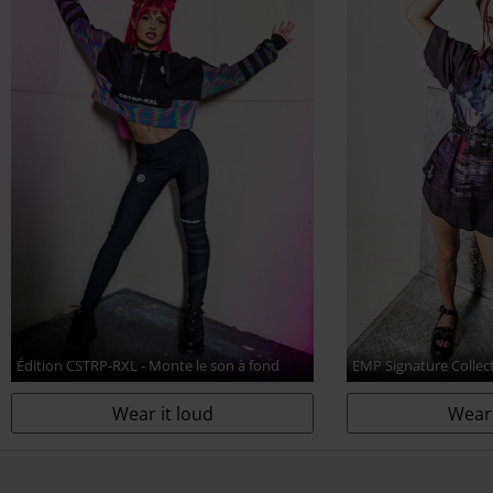
Édition CSTRP-RXL - Monte le son à fond
EMP Signature Collec
Wear it loud
Wear 