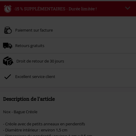
-15 % SUPPLÉMENTAIRES - Durée limitée !
Code
WEEKEND
Copier le code
Valable jusqu'au 09/08/2026
Paiement sur facture
Minimum de commande : € 49,99.
Retours gratuits
Une fois le code saisi, la réduction sera automatiquement déduite à la fin de
la commande.
Droit de retour de 30 jours
Non cumulable avec dautres promotions. Non valable sur : les livres, les
supports multimédias, les billets, Rammstein, (Till) Lindemann, Böhse Onkelz,
Broilers, Die Ärzte, Die Toten Hosen, Metality, les bons d'achat et les articles
Excellent service client
incluant un don.
Description de l'article
Nox - Bague Créole
- Créole avec de petits anneaux en pendentifs
- Diamètre intérieur : environ 1,5 cm