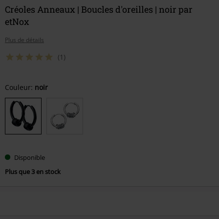
Créoles Anneaux | Boucles d'oreilles | noir par
etNox
Plus de détails
(1)
Choisissez
Couleur:
noir
votre
taille
Disponible
Plus que 3 en stock