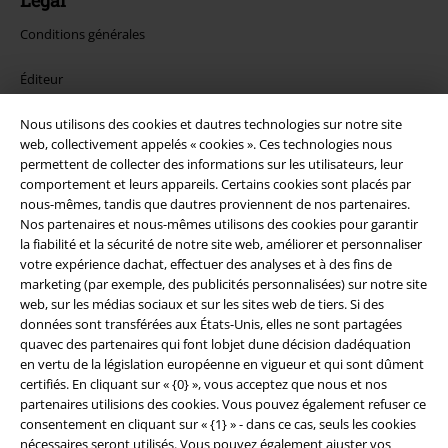
Légal
Conditions générales
Éditeur
Nous utilisons des cookies et dautres technologies sur notre site
Clauses de confidentialité
web, collectivement appelés « cookies ». Ces technologies nous
permettent de collecter des informations sur les utilisateurs, leur
Élimination des déchets et protection de l'environnement
comportement et leurs appareils. Certains cookies sont placés par
nous-mêmes, tandis que dautres proviennent de nos partenaires.
Déclaration de Conformité
Nos partenaires et nous-mêmes utilisons des cookies pour garantir
la fiabilité et la sécurité de notre site web, améliorer et personnaliser
Informations sur l'accessibilité
votre expérience dachat, effectuer des analyses et à des fins de
marketing (par exemple, des publicités personnalisées) sur notre site
web, sur les médias sociaux et sur les sites web de tiers. Si des
Paramètres des Cookies
données sont transférées aux États-Unis, elles ne sont partagées
quavec des partenaires qui font lobjet dune décision dadéquation
Période de rétractation
en vertu de la législation européenne en vigueur et qui sont dûment
certifiés. En cliquant sur « {0} », vous acceptez que nous et nos
Tous nos prix sont T.T.C. Cependant, ils ne comprennent pas
les frais
partenaires utilisions des cookies. Vous pouvez également refuser ce
denvoi.
consentement en cliquant sur « {1} » - dans ce cas, seuls les cookies
© 1986-2026 Large Popmerchandising BV
nécessaires seront utilisés. Vous pouvez également ajuster vos