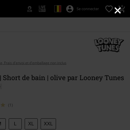
×
0
Se connecter
se, Frais d'envoi et d'emballage non inclus
| Short de bain | olive par Looney Tunes
é
(1)
sez
M
L
XL
XXL