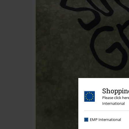
Shopping
Please click he
International
EMP International