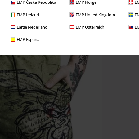
EMP Česká Republika
EMP Norge
EM
EMP Ireland
EMP United Kingdom
EM
Large Nederland
EMP Österreich
EM
EMP España