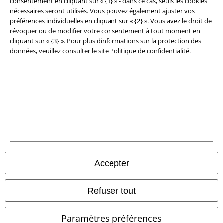
consentement en cliquant sur « {1} » - dans ce cas, seuls les cookies
nécessaires seront utilisés. Vous pouvez également ajuster vos
préférences individuelles en cliquant sur « {2} ». Vous avez le droit de
révoquer ou de modifier votre consentement à tout moment en
cliquant sur « {3} ». Pour plus dinformations sur la protection des
données, veuillez consulter le site
Politique de confidentialité
.
Légal
Conditions générales
Accepter
Éditeur
Refuser tout
Clauses de confidentialité
Paramètres préférences
Élimination des déchets et protection de l'environnement