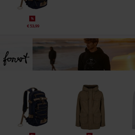
%
€ 53,99