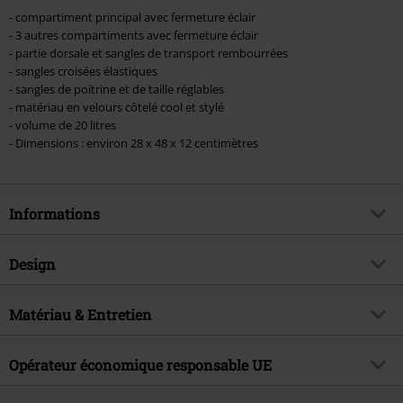
- compartiment principal avec fermeture éclair
- 3 autres compartiments avec fermeture éclair
- partie dorsale et sangles de transport rembourrées
- sangles croisées élastiques
- sangles de poitrine et de taille réglables
- matériau en velours côtelé cool et stylé
- volume de 20 litres
- Dimensions : environ 28 x 48 x 12 centimètres
Informations
Article n°.
584975
Design
Titre
Cord Louis
Catégorie de produit
Sac à dos
Brand
Matériau & Entretien
Forvert
Motif
Uni
Thématiques
Basics, Festival, Cadeaux
Matière extérieure
100% Polyester
Couleur
Opérateur économique responsable UE
noir/marron
Date de sortie
11/07/2025
Collection
Unisexe
Brandit Textil GmbH