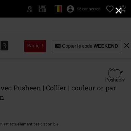
×
0
Se connecter
2
1
2
3
1
Par ici !
Copier le code
WEEKEND
vec Pusheen | Collier | couleur or par
en
e n'est actuellement pas disponible.