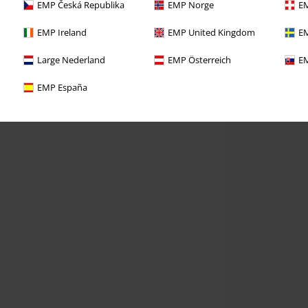
EMP Česká Republika
EMP Norge
EM
EMP Ireland
EMP United Kingdom
EM
Large Nederland
EMP Österreich
EM
EMP España