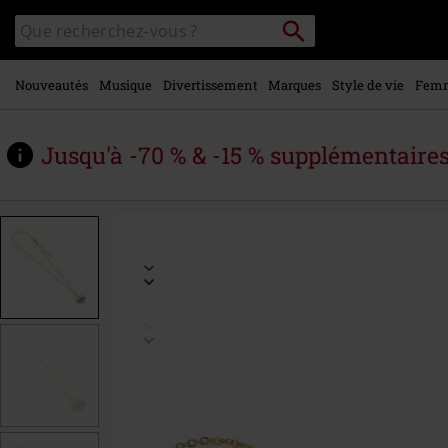
Voir le
Rechercher
Rechercher
contenu
sur
principal
le
catalogue
Nouveautés
Musique
Divertissement
Marques
Style de vie
Fem
Jusqu'à -70 % & -15 % supplémentaire
https://www.large.be/fr/p/coeur-
avec-
pusheen/597521St.html