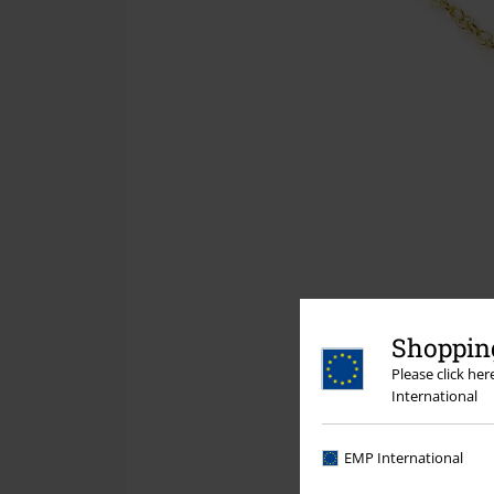
Shopping
Please click he
International
EMP International