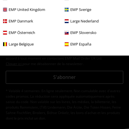
abonnant maintenant !
Plus d'informations
EMP United Kingdom
EMP Sverige
EMP Danmark
Large Nederland
EMP Österreich
EMP Slovensko
J’accepte de recevoir la newsletter d’EMP et que mes données
personnelles soient utilisées par EMP Mail Order UK Ltd pour m’envoyer
Large Belgique
EMP España
régulièrement des infos sur ses produits. Mes données seront traitées
selon la
Politique de confidentialité
. Je sais que je peux retirer mon
accord à tout moment en contactant EMP Mail Order UK Ltd.
Cliquer ici
pour me désabonner de la newsletter.
S'abonner
* Valable 4 semaines. En ligne seulement. Non cumulable avec d'autres
codes promos. La réduction sera appliquée automatiquement après
saisie du code. Non valable sur les livres, les médias, la billetterie, les
produits Rammstein, (Till) Lindemann, Die Ärzte, Die Toten Hosen, Feine
Sahne Fischfilet, Broilers, Böhse Onkelz, les bons d'achat et les produits
dont le prix inclut un don.