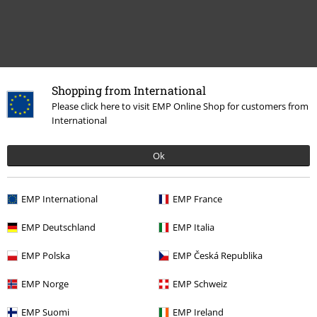
Shopping from International
Please click here to visit EMP Online Shop for customers from
Plus de catégories. Plus d'options.
International
Musique
Les Styles
Alternative Indie
Ok
Musique
Top Bands
Corey Taylor
Musique
Médias
Vinyle
EMP International
EMP France
Promos %
Médias
Vinyl
EMP Deutschland
EMP Italia
EMP Polska
EMP Česká Republika
15%
EMP Norge
EMP Schweiz
E-Mail Newsletter
de réduction
EMP Suomi
EMP Ireland
Profitez d'une remise de 15 % en vous