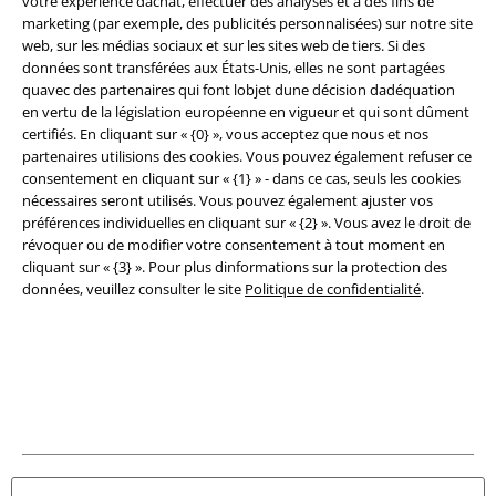
Légal
votre expérience dachat, effectuer des analyses et à des fins de
marketing (par exemple, des publicités personnalisées) sur notre site
Conditions générales
web, sur les médias sociaux et sur les sites web de tiers. Si des
données sont transférées aux États-Unis, elles ne sont partagées
quavec des partenaires qui font lobjet dune décision dadéquation
Éditeur
en vertu de la législation européenne en vigueur et qui sont dûment
certifiés. En cliquant sur « {0} », vous acceptez que nous et nos
Clauses de confidentialité
partenaires utilisions des cookies. Vous pouvez également refuser ce
consentement en cliquant sur « {1} » - dans ce cas, seuls les cookies
Élimination des déchets et protection de l'environnement
nécessaires seront utilisés. Vous pouvez également ajuster vos
préférences individuelles en cliquant sur « {2} ». Vous avez le droit de
Déclaration de Conformité
révoquer ou de modifier votre consentement à tout moment en
cliquant sur « {3} ». Pour plus dinformations sur la protection des
données, veuillez consulter le site
Politique de confidentialité
.
Informations sur l'accessibilité
Paramètres des Cookies
Période de rétractation
Tous nos prix sont T.T.C. Cependant, ils ne comprennent pas
les frais
denvoi.
© 1986-2026 Large Popmerchandising BV