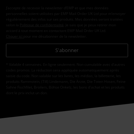
J’accepte de recevoir la newsletter d’EMP et que mes données
personnelles soient utilisées par EMP Mail Order UK Ltd pour m’envoyer
régulièrement des infos sur ses produits. Mes données seront traitées
selon la
Politique de confidentialité
. Je sais que je peux retirer mon
accord à tout moment en contactant EMP Mail Order UK Ltd.
Cliquer ici
pour me désabonner de la newsletter.
S'abonner
* Valable 4 semaines. En ligne seulement. Non cumulable avec d'autres
codes promos. La réduction sera appliquée automatiquement après
saisie du code. Non valable sur les livres, les médias, la billetterie, les
produits Rammstein, (Till) Lindemann, Die Ärzte, Die Toten Hosen, Feine
Sahne Fischfilet, Broilers, Böhse Onkelz, les bons d'achat et les produits
dont le prix inclut un don.