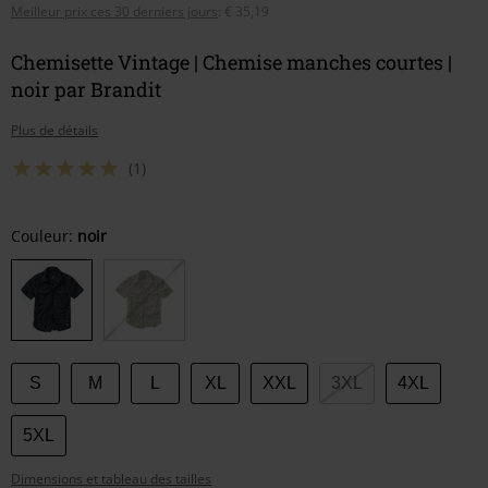
Meilleur prix ces 30 derniers jours
:
€ 35,19
Chemisette Vintage | Chemise manches courtes |
noir par Brandit
Plus de détails
(1)
Choisissez
Couleur:
noir
votre
taille
S
M
L
XL
XXL
3XL
4XL
5XL
Dimensions et tableau des tailles