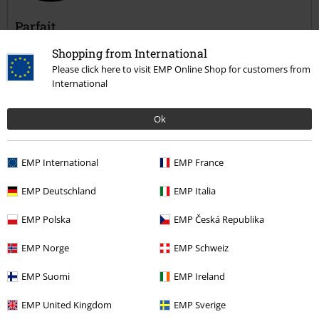
Parfait
Cette chemisette est vraiment belle, mieux qu'en photo. Le look est
Shopping from International
sympa. La qualité semble très bonne compte tenu de l'épaisseur du
Please click here to visit EMP Online Shop for customers from
tissu, ce n'est pas une chemisette légère.
International
Ok
Qualité
5
Design
EMP International
EMP France
5
Coupe
EMP Deutschland
EMP Italia
5
Largeur
EMP Polska
EMP Česká Republika
Trop étroit
Parfait
Trop large
Longueur
EMP Norge
EMP Schweiz
Trop court
Parfait
Trop long
EMP Suomi
EMP Ireland
avis vérifié
EMP United Kingdom
EMP Sverige
Est-ce que ce commentaire vous a été utile ?