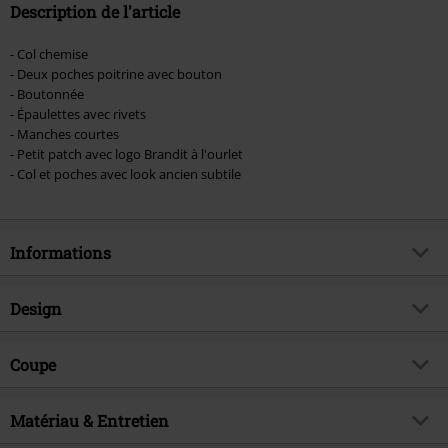
Description de l'article
- Col chemise
- Deux poches poitrine avec bouton
- Boutonnée
- Épaulettes avec rivets
- Manches courtes
- Petit patch avec logo Brandit à l'ourlet
- Col et poches avec look ancien subtile
Informations
Article n°.
452061
Design
Titre
Chemisette Vintage
Catégorie de produit
Chemise manches courtes
Brand
Coupe
Brandit
Motif
Uni
Thématiques
Basics
Coupe de l'article
Regular / Coupe standard
Forme du col
Matériau & Entretien
Col chemise
Date de sortie
01/04/2024