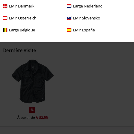
EMP Danmark
Large Nederland
EMP Österreich
EMP Slovensko
Commentaire
Large Belgique
EMP España
Dernière visite
Envoyer le commentaire
%
€ 32,99
À partir de