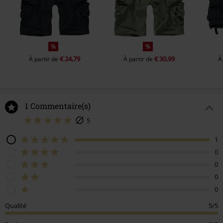
%
%
€ 24,79
€ 30,99
À partir de
À partir de
À
1 Commentaire(s)
5
1
0
0
0
0
Qualité
5/5