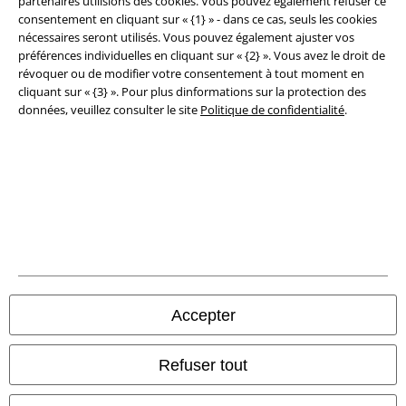
partenaires utilisions des cookies. Vous pouvez également refuser ce
consentement en cliquant sur « {1} » - dans ce cas, seuls les cookies
Clauses de confidentialité
nécessaires seront utilisés. Vous pouvez également ajuster vos
préférences individuelles en cliquant sur « {2} ». Vous avez le droit de
Élimination des déchets et protection de l'environnement
révoquer ou de modifier votre consentement à tout moment en
cliquant sur « {3} ». Pour plus dinformations sur la protection des
Déclaration de Conformité
données, veuillez consulter le site
Politique de confidentialité
.
Informations sur l'accessibilité
Paramètres des Cookies
Période de rétractation
Tous nos prix sont T.T.C. Cependant, ils ne comprennent pas
les frais
denvoi.
© 1986-2026 Large Popmerchandising BV
Accepter
Refuser tout