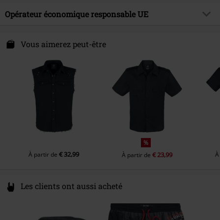
Longueur des manches
Manches courtes
Collection
Homme
Matière extérieure
100% Coton
Opérateur économique responsable UE
Couleur
noir
Instruction d'entretien
Lavage en machine
Brandit Textil GmbH
Spichernstraße 6A
Vous aimerez peut-être
50672 Köln
Germany
info@brandit-wear.com
%
€ 32,99
À partir de
€ 23,99
À
À partir de
Les clients ont aussi acheté