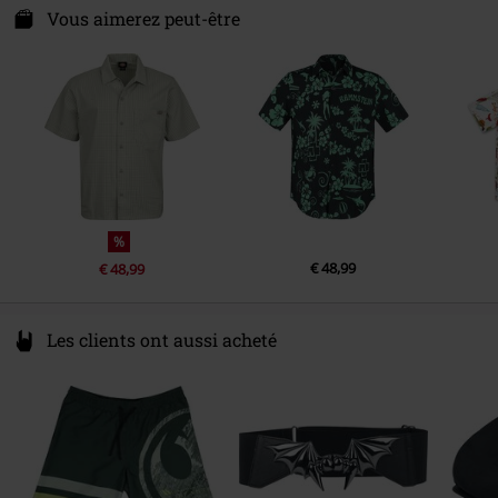
Swaneblaakestraat 10
Vous aimerez peut-être
3044 EM Rotterdam
Netherlands
www.heartsandroseslondon.com
%
€ 48,99
€ 48,99
Les clients ont aussi acheté