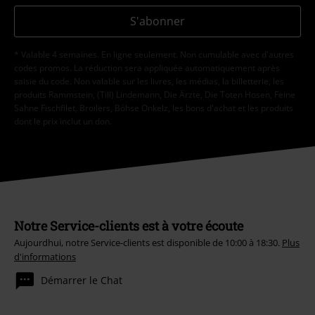
S'abonner
* Valable 4 semaines. En ligne seulement. Non cumulable avec d'autres
codes promos. La réduction sera appliquée automatiquement après
saisie du code. Non valable sur les livres, les médias, la billetterie, les
produits Rammstein, (Till) Lindemann, Die Ärzte, Die Toten Hosen, Feine
Sahne Fischfilet, Broilers, Böhse Onkelz, les bons d'achat et les produits
dont le prix inclut un don.
Notre Service-clients est à votre écoute
Aujourdhui, notre Service-clients est disponible de 10:00 à 18:30.
Plus
d'informations
Démarrer le Chat