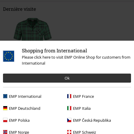
Dernière visite
Shopping from International
Please click here to visit EMP Online Shop for customers from
International
%
€ 37,99
Ok
EMP International
EMP France
Plus de catégories. Plus d'options.
EMP Deutschland
EMP Italia
Thèmes
Rockwear
Vêtements
Chemises
EMP Polska
EMP Česká Republika
Thèmes
Punk
Vêtements
EMP Norge
EMP Schweiz
Thèmes
Streetwear
Vêtements