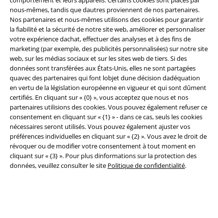
comportement et leurs appareils. Certains cookies sont placés par
nous-mêmes, tandis que dautres proviennent de nos partenaires.
Nos partenaires et nous-mêmes utilisons des cookies pour garantir
la fiabilité et la sécurité de notre site web, améliorer et personnaliser
votre expérience dachat, effectuer des analyses et à des fins de
marketing (par exemple, des publicités personnalisées) sur notre site
web, sur les médias sociaux et sur les sites web de tiers. Si des
données sont transférées aux États-Unis, elles ne sont partagées
quavec des partenaires qui font lobjet dune décision dadéquation
en vertu de la législation européenne en vigueur et qui sont dûment
certifiés. En cliquant sur « {0} », vous acceptez que nous et nos
Légal
partenaires utilisions des cookies. Vous pouvez également refuser ce
consentement en cliquant sur « {1} » - dans ce cas, seuls les cookies
Conditions générales
nécessaires seront utilisés. Vous pouvez également ajuster vos
préférences individuelles en cliquant sur « {2} ». Vous avez le droit de
Éditeur
révoquer ou de modifier votre consentement à tout moment en
cliquant sur « {3} ». Pour plus dinformations sur la protection des
Clauses de confidentialité
données, veuillez consulter le site
Politique de confidentialité
.
Élimination des déchets et protection de l'environnement
Déclaration de Conformité