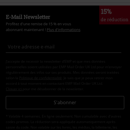
15%
E-Mail Newsletter
de réduction
Profitez d'une remise de 15 % en vous
abonnant maintenant !
Plus d'informations
J’accepte de recevoir la newsletter d’EMP et que mes données
personnelles soient utilisées par EMP Mail Order UK Ltd pour m’envoyer
régulièrement des infos sur ses produits. Mes données seront traitées
selon la
Politique de confidentialité
. Je sais que je peux retirer mon
accord à tout moment en contactant EMP Mail Order UK Ltd.
Cliquer ici
pour me désabonner de la newsletter.
S'abonner
* Valable 4 semaines. En ligne seulement. Non cumulable avec d'autres
codes promos. La réduction sera appliquée automatiquement après
saisie du code. Non valable sur les livres, les médias, la billetterie, les