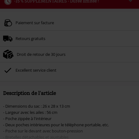
-15 % SUPPLÉMENTAIRES - Durée limitée !
Code
WEEKEND
Copier le code
Valable jusqu'au 09/08/2026
Paiement sur facture
Minimum de commande : € 49,99.
Retours gratuits
Une fois le code saisi, la réduction sera automatiquement déduite à la fin de
la commande.
Droit de retour de 30 jours
Non cumulable avec dautres promotions. Non valable sur : les livres, les
supports multimédias, les billets, Rammstein, (Till) Lindemann, Böhse Onkelz,
Broilers, Die Ärzte, Die Toten Hosen, Metality, les bons d'achat et les articles
Excellent service client
incluant un don.
Description de l'article
- Dimensions du sac : 26 x 28 x 13 cm
- Largeur avec les ailes : 56 cm
- Poche zippée à l'intérieur
- Deux poches intérieures pour le téléphone portable, etc.
- Poche sur le devant avec bouton-pression
- Bretelles détachables et ajustables