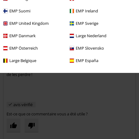
EMP Suomi
EMP Ireland
EMP United Kingdom
EMP Sverige
Elisa T.
15 Commentaires
EMP Danmark
Large Nederland
Posté le : vendredi, 7 déc. 2018
EMP Österreich
EMP Slovensko
Magnifique
Large Belgique
EMP España
Ce sac est vraiment joli, les ailes sont détachables pour un look plus
Envoyer le commentaire
sobre, mais maintenue avec 4 boutons pressions, donc pas possible
de les perdre !
avis vérifié
Est-ce que ce commentaire vous a été utile ?