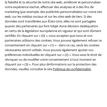
la fiabilité et la sécurité de notre site web, améliorer et personnaliser
votre expérience dachat, effectuer des analyses et à des fins de
marketing (par exemple, des publicités personnalisées) sur notre site
web, sur les médias sociaux et sur les sites web de tiers. Si des
Légal
données sont transférées aux États-Unis, elles ne sont partagées
quavec des partenaires qui font lobjet dune décision dadéquation
Conditions générales
en vertu de la législation européenne en vigueur et qui sont dûment
certifiés. En cliquant sur « {0} », vous acceptez que nous et nos
Éditeur
partenaires utilisions des cookies. Vous pouvez également refuser ce
consentement en cliquant sur « {1} » - dans ce cas, seuls les cookies
nécessaires seront utilisés. Vous pouvez également ajuster vos
Clauses de confidentialité
préférences individuelles en cliquant sur « {2} ». Vous avez le droit de
révoquer ou de modifier votre consentement à tout moment en
Élimination des déchets et protection de l'environnement
cliquant sur « {3} ». Pour plus dinformations sur la protection des
données, veuillez consulter le site
Politique de confidentialité
.
Déclaration de Conformité
Informations sur l'accessibilité
Paramètres des Cookies
Période de rétractation