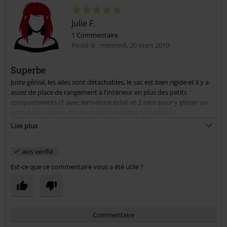
Julie F.
1 Commentaire
Posté le : mercredi, 20 mars 2019
Superbe
Juste génial, les ailes sont détachables, le sac est bien rigide et il y a
Envoyer le commentaire
assez de place de rangement à l'intérieur en plus des petits
compartiments (1 avec fermeture éclair et 2 sans pour y glisser un
portable ou autre). On peut aussi détacher les sangles !
Petit bémol, je trouve les sangles un peu longues même resserrées
Lire plus
au maximum.
En tout cas un sac optimal pour sortir les week-end.
avis vérifié
Est-ce que ce commentaire vous a été utile ?
Commentaire