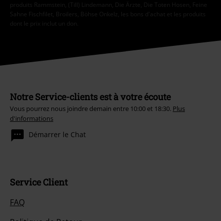
produits Rammstein, (Till) Lindemann, Die Ärzte, Die Toten Hosen, Feine
Sahne Fischfilet, Broilers, Böhse Onkelz, les bons d'achat et les produits
dont le prix inclut un don.
Notre Service-clients est à votre écoute
Vous pourrez nous joindre demain entre 10:00 et 18:30.
Plus
d'informations
Démarrer le Chat
Service Client
FAQ