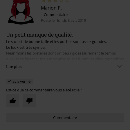
Marion P.
1 Commentaire
Posté le : lundi, 8 avr. 2019
Un petit manque de qualité.
Le sac est de bonne taille et les poches sont assez grandes.
Le look est très sympa.
Néanmoins les bretelles sont un peu rigides (sûrement le temps
qu'elles se fassent), mais mon gros soucis furent les ailes impossibles
à faire tenir.
Lire plus
Seulement 3 pressions qui fonctionnes sur les 8.
J'ai finalement réussi à le bricoler. Mais ce n'est pas le but quand on
avis vérifié
achète un sac neuf.
Est-ce que ce commentaire vous a été utile ?
Commentaire