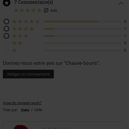
7 Commentaire(s)
4,60
5
1
1
0
0
Donnez-nous votre avis sur "Chauve-Souris".
Rédiger un commentaire
How do reviews work?
Trier par
Date
Utile