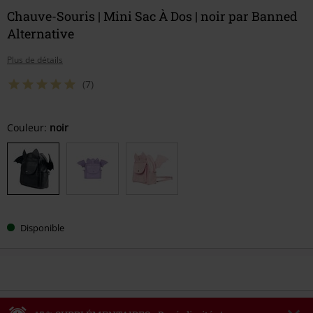
Chauve-Souris | Mini Sac À Dos | noir par Banned
Alternative
Plus de détails
(7)
Choisissez
Couleur:
noir
votre
taille
Disponible