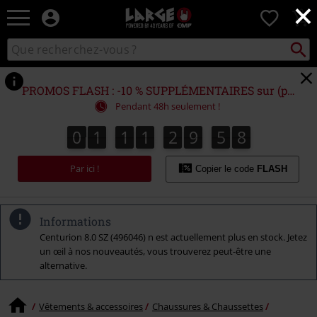
×
EMP
0
-
Merchandising
Recher
Rechercher
Musique,
sur
Gaming,
le
Films
catalogue
PROMOS FLASH : -10 % SUPPLÉMENTAIRES sur (presque) TOUT !*
&
Pendant 48h seulement !
Séries
TV
0
1
1
1
2
9
5
6
0
1
1
1
2
9
5
6
3
0
0
7
-
Modes
Par ici !
alternatives
Copier le code
FLASH
Informations
Centurion 8.0 SZ (496046) n est actuellement plus en stock. Jetez
un œil à nos nouveautés, vous trouverez peut-être une
alternative.
Vêtements & accessoires
Chaussures & Chaussettes