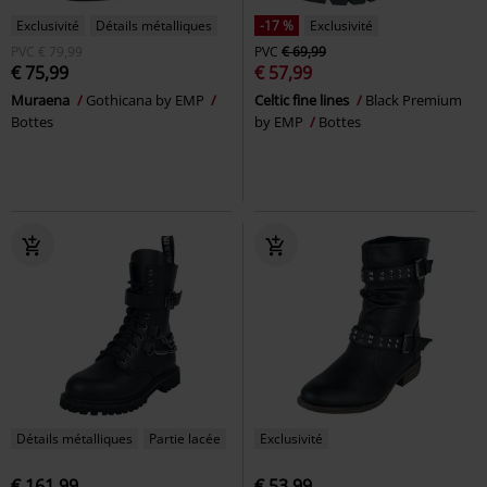
Exclusivité
Détails métalliques
-17 %
Exclusivité
PVC
€ 79,99
PVC
€ 69,99
€ 75,99
€ 57,99
Muraena
Gothicana by EMP
Celtic fine lines
Black Premium
Bottes
by EMP
Bottes
Détails métalliques
Partie lacée
Exclusivité
€ 161,99
€ 53,99