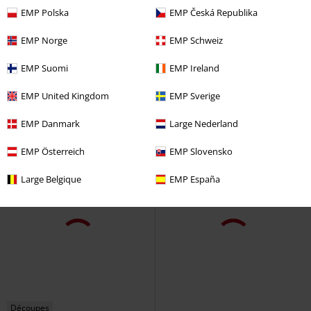
EMP Polska
EMP Česká Republika
EMP Norge
EMP Schweiz
-27 %
Pièces amovibles
Détails métalliqu
PVC
€ 224,90
EMP Suomi
EMP Ireland
€ 161,99
€ 215,99
Neotyre Negro
New Rock
Lokie
Hades Footwear
Bottes
EMP United Kingdom
EMP Sverige
Bottes
EMP Danmark
Large Nederland
EMP Österreich
EMP Slovensko
Large Belgique
EMP España
Découpes