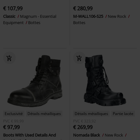
€ 107,99
€ 280,99
Classic
Magnum - Essential
M-WALL106-S25
New Rock
Equipment
Bottes
Bottes
Exclusivité
Détails métalliques
Détails métalliques
Partie lacée
PVC
€ 99,99
PVC
€ 323,92
€ 97,99
€ 269,99
Boots With Used Details And
Nomada Black
New Rock