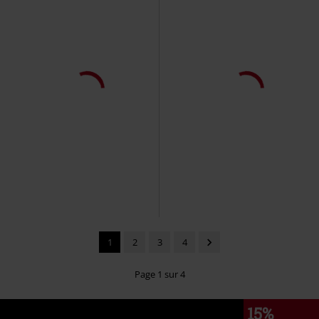
%
Stock faible
€ 86,99
€ 86,39
Cherry Passion Platform Boots
1460 Rain
Dr. Martens
Bottes
KOI
Bottes
de motard
1
2
3
4
Page 1 sur 4
15%