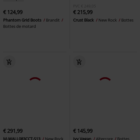
PVC
€ 249,05
€ 124,99
€ 215,99
Phantom Grid Boots
Brandit
Crust Black
New Rock
Bottes
Bottes de motard
€ 291,99
€ 145,99
M-WALL083CCT-S13
New Rock
Ivy Vegan
Altercore
Bottes