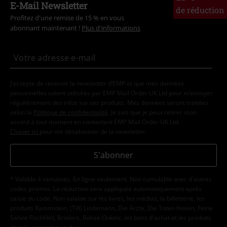
E-Mail Newsletter
de réduction
Profitez d'une remise de 15 % en vous
abonnant maintenant !
Plus d'informations
J’accepte de recevoir la newsletter d’EMP et que mes données
personnelles soient utilisées par EMP Mail Order UK Ltd pour m’envoyer
régulièrement des infos sur ses produits. Mes données seront traitées
selon la
Politique de confidentialité
. Je sais que je peux retirer mon
accord à tout moment en contactant EMP Mail Order UK Ltd.
Cliquer ici
pour me désabonner de la newsletter.
S'abonner
* Valable 4 semaines. En ligne seulement. Non cumulable avec d'autres
codes promos. La réduction sera appliquée automatiquement après
saisie du code. Non valable sur les livres, les médias, la billetterie, les
produits Rammstein, (Till) Lindemann, Die Ärzte, Die Toten Hosen, Feine
Sahne Fischfilet, Broilers, Böhse Onkelz, les bons d'achat et les produits