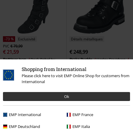
-73 %
Exclusivité
Détails métalliques
PVC
€ 79,99
€ 21,59
€ 248,99
Bottines Jean
Rock Rebel by
Brake Buckle
Harley Davidson
EMP
Bottes
Bottes de motard
Shopping from International
Please click here to visit EMP Online Shop for customers from
International
Ok
EMP International
EMP France
EMP Deutschland
EMP Italia