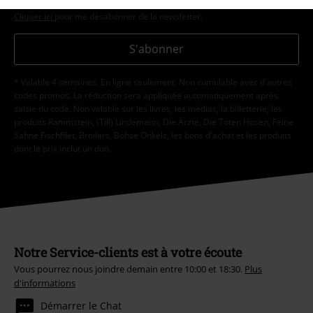
accord à tout moment en contactant EMP Mail Order UK Ltd.
Cliquer ici
pour me désabonner de la newsletter.
S'abonner
* Valable 4 semaines. En ligne seulement. Non cumulable avec d'autres
codes promos. La réduction sera appliquée automatiquement après
saisie du code. Non valable sur les livres, les médias, la billetterie, les
produits Rammstein, (Till) Lindemann, Die Ärzte, Die Toten Hosen, Feine
Sahne Fischfilet, Broilers, Böhse Onkelz, les bons d'achat et les produits
dont le prix inclut un don.
Notre Service-clients est à votre écoute
Vous pourrez nous joindre demain entre 10:00 et 18:30.
Plus
d'informations
Démarrer le Chat