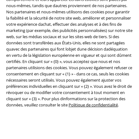
nous-mêmes, tandis que dautres proviennent de nos partenaires.
Déclaration de Conformité
Nos partenaires et nous-mêmes utilisons des cookies pour garantir
la fiabilité et la sécurité de notre site web, améliorer et personnaliser
Informations sur l'accessibilité
votre expérience dachat, effectuer des analyses et à des fins de
marketing (par exemple, des publicités personnalisées) sur notre site
Paramètres des Cookies
web, sur les médias sociaux et sur les sites web de tiers. Si des
données sont transférées aux États-Unis, elles ne sont partagées
Période de rétractation
quavec des partenaires qui font lobjet dune décision dadéquation
en vertu de la législation européenne en vigueur et qui sont dûment
certifiés. En cliquant sur « {0} », vous acceptez que nous et nos
Tous nos prix sont T.T.C. Cependant, ils ne comprennent pas
les frais
partenaires utilisions des cookies. Vous pouvez également refuser ce
denvoi.
consentement en cliquant sur « {1} » - dans ce cas, seuls les cookies
© 1986-2026 Large Popmerchandising BV
nécessaires seront utilisés. Vous pouvez également ajuster vos
préférences individuelles en cliquant sur « {2} ». Vous avez le droit de
révoquer ou de modifier votre consentement à tout moment en
cliquant sur « {3} ». Pour plus dinformations sur la protection des
données, veuillez consulter le site
Politique de confidentialité
.
Boutiques en ligne EMP
EMP International
EMP France