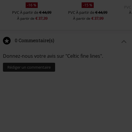
-16 %
-15 %
PVC
PVC
À partir de
€ 44,99
PVC
À partir de
€ 44,99
À
€ 37,39
€ 37,99
À partir de
À partir de
0 Commentaire(s)
Donnez-nous votre avis sur "Celtic fine lines".
Rédiger un commentaire