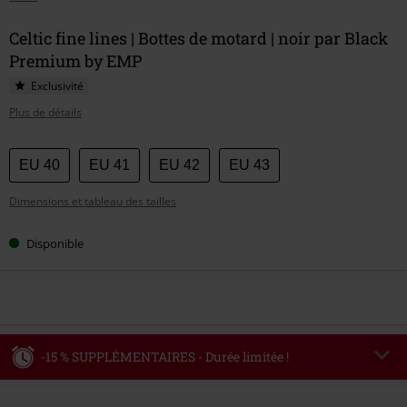
Celtic fine lines | Bottes de motard | noir par Black
Premium by EMP
Exclusivité
Plus de détails
Choisissez
EU 40
EU 41
EU 42
EU 43
votre
Dimensions et tableau des tailles
taille
Disponible
-15 % SUPPLÉMENTAIRES - Durée limitée !
Code
WEEKEND
Copier le code