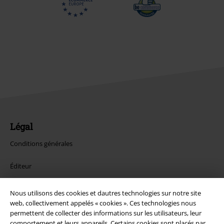
Légal
Conditions générales
Éditeur
Clauses de confidentialité
Nous utilisons des cookies et dautres technologies sur notre site
web, collectivement appelés « cookies ». Ces technologies nous
Élimination des déchets et protection de l'environnement
permettent de collecter des informations sur les utilisateurs, leur
comportement et leurs appareils. Certains cookies sont placés par