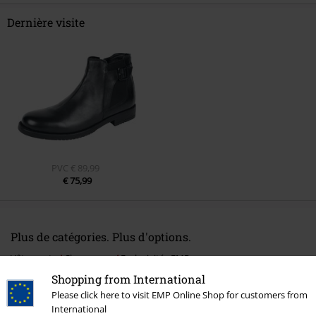
Dernière visite
PVC
€ 89,99
€ 75,99
Plus de catégories. Plus d'options.
Vêtements
Chaussures
Exclusivités EMP
Shopping from International
Vêtements de marque
Marques EMP
Homme
Black Premium by
Please click here to visit EMP Online Shop for customers from
EMP
Chaussures
International