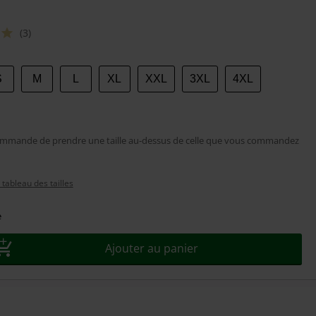
(3)
sez
S
M
L
XL
XXL
3XL
4XL
mmande de prendre une taille au-dessus de celle que vous commandez
tableau des tailles
e
Ajouter au panier