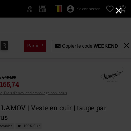
×
0
Se connecter
1
0
2
Par ici !
Copier le code
WEEKEND
0
1
de
€ 194,99
 165,74
se, Frais d'envoi et d'emballage non inclus
LAMOV | Veste en cuir | taupe par
ius
movibles
100% Cuir