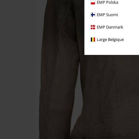
EMP Polska
EMP Suomi
EMP Danmark
Large Belgique