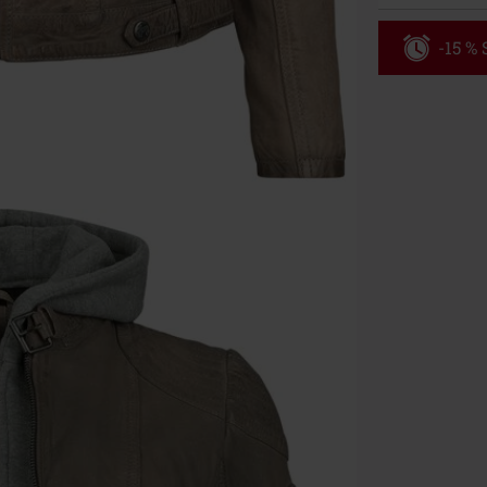
-15 %
Code
WE
Valable jusqu
Minimum de c
Une fois le co
Non cumulable 
multimédias, l
Toten Hosen, M