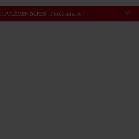
 SUPPLÉMENTAIRES - Durée limitée !
EKEND
Copier le code
'au 09/08/2026
ommande : € 49,99.
de saisi, la réduction sera automatiquement déduite à la fin de la commande.
avec dautres promotions. Non valable sur : les livres, les supports
es billets, Rammstein, (Till) Lindemann, Böhse Onkelz, Broilers, Die Ärzte, Die
etality, les bons d'achat et les articles incluant un don.