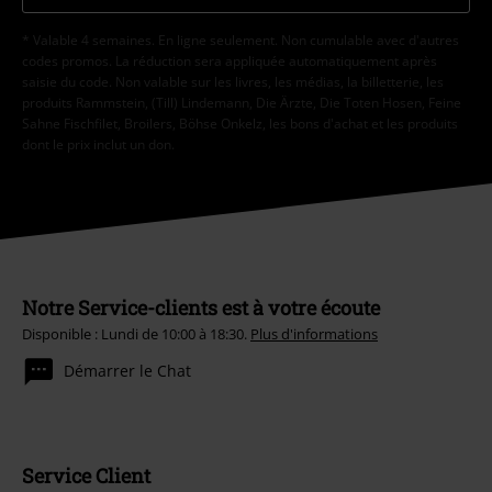
* Valable 4 semaines. En ligne seulement. Non cumulable avec d'autres
codes promos. La réduction sera appliquée automatiquement après
saisie du code. Non valable sur les livres, les médias, la billetterie, les
produits Rammstein, (Till) Lindemann, Die Ärzte, Die Toten Hosen, Feine
Sahne Fischfilet, Broilers, Böhse Onkelz, les bons d'achat et les produits
dont le prix inclut un don.
Notre Service-clients est à votre écoute
Disponible : Lundi de 10:00 à 18:30.
Plus d'informations
Démarrer le Chat
Service Client