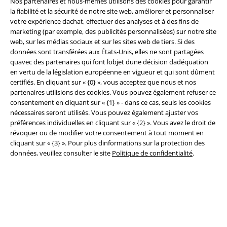
Nos partenaires et nous-mêmes utilisons des cookies pour garantir
la fiabilité et la sécurité de notre site web, améliorer et personnaliser
votre expérience dachat, effectuer des analyses et à des fins de
marketing (par exemple, des publicités personnalisées) sur notre site
web, sur les médias sociaux et sur les sites web de tiers. Si des
données sont transférées aux États-Unis, elles ne sont partagées
quavec des partenaires qui font lobjet dune décision dadéquation
en vertu de la législation européenne en vigueur et qui sont dûment
Légal
certifiés. En cliquant sur « {0} », vous acceptez que nous et nos
partenaires utilisions des cookies. Vous pouvez également refuser ce
Conditions générales
consentement en cliquant sur « {1} » - dans ce cas, seuls les cookies
nécessaires seront utilisés. Vous pouvez également ajuster vos
Éditeur
préférences individuelles en cliquant sur « {2} ». Vous avez le droit de
révoquer ou de modifier votre consentement à tout moment en
Clauses de confidentialité
cliquant sur « {3} ». Pour plus dinformations sur la protection des
données, veuillez consulter le site
Politique de confidentialité
.
Élimination des déchets et protection de l'environnement
Déclaration de Conformité
Informations sur l'accessibilité