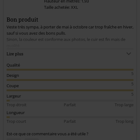
Hauteur en mètres: 1,93
Taille achetée: XXL
Envoyer le commentaire
Bon produit
Veste très sympa, à porter de mai à octobre car trop fraîche en hiver,
sauf si vous avez des bons pulls.
Sinon, la couleur est conforme aux photos, le cuir est fin mais de
qualité.
Par contre gros problème pour moi, la taille : d'habitude je porte du
Lire plus
XL mais j'ai été obligé de la renvoyer pour du XXL car elle était trop
petite. Et même maintenant en XXL elle est encore juste.
Qualité
5
Design
Bref, à part la taille c'est une très jolie veste en cuir légère que je
recommande.
5
Coupe
5
Largeur
Trop étroit
Parfait
Trop large
Longueur
Trop court
Parfait
Trop long
Est-ce que ce commentaire vous a été utile ?