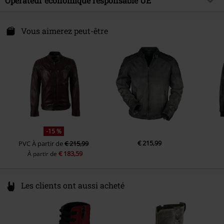
Opérateur économique responsable UE
Type de fermeture
Fermeture zippée
Instruction d'entretien
Nettoyage spécial
Poches
Pochettes zippées
Mauritius GmbH International Fashion
Doublure
100% Coton
Hahnstr. 8
Vous aimerez peut-être
Couleur
rouge
49835 Wietmarschen-Lohne
Doublure des manches
100% Polyester
Germany
Autre(s) matière(s)
Doublure manches : 100 % coton
shop@mauritius.de
-15 %
€ 215,99
PVC
À partir de
€ 215,99
€ 183,59
À partir de
Les clients ont aussi acheté