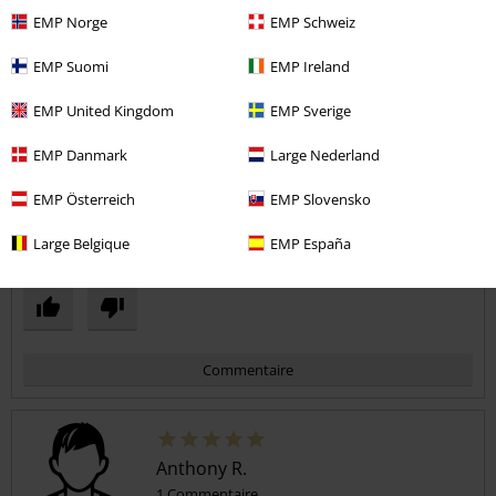
5
EMP Norge
EMP Schweiz
Design
5
Coupe
EMP Suomi
EMP Ireland
4
Largeur
EMP United Kingdom
EMP Sverige
Trop étroit
Parfait
Trop large
EMP Danmark
Large Nederland
Longueur
Trop court
Parfait
Trop long
EMP Österreich
EMP Slovensko
avis vérifié
Large Belgique
EMP España
Est-ce que ce commentaire vous a été utile ?
Commentaire
Anthony R.
1 Commentaire