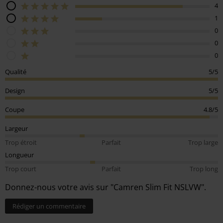
4
1
0
0
0
Qualité
5/5
Design
5/5
Coupe
4.8/5
Largeur
Trop étroit
Parfait
Trop large
Longueur
Trop court
Parfait
Trop long
Donnez-nous votre avis sur "Camren Slim Fit NSLVW".
Rédiger un commentaire