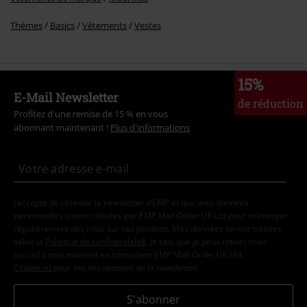
Thèmes
Basics
Vêtements
Vestes
15%
E-Mail Newsletter
de réduction
Profitez d'une remise de 15 % en vous
abonnant maintenant !
Plus d'informations
J’accepte de recevoir la newsletter d’EMP et que mes données
personnelles soient utilisées par EMP Mail Order UK Ltd pour m’envoyer
régulièrement des infos sur ses produits. Mes données seront traitées
selon la
Politique de confidentialité
. Je sais que je peux retirer mon
accord à tout moment en contactant EMP Mail Order UK Ltd.
Cliquer ici
pour me désabonner de la newsletter.
S'abonner