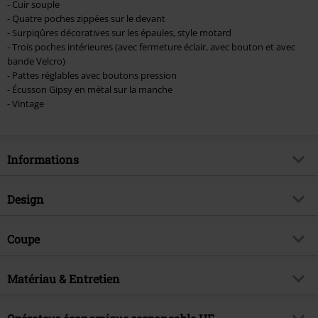
- Cuir souple
- Quatre poches zippées sur le devant
- Surpiqûres décoratives sur les épaules, style motard
- Trois poches intérieures (avec fermeture éclair, avec bouton et avec
bande Velcro)
- Pattes réglables avec boutons pression
- Écusson Gipsy en métal sur la manche
- Vintage
Informations
Article n°.
366908
Design
Titre
Camren Slim Fit NSLVW
Catégorie de produit
Veste en cuir
Brand
Coupe
Mauritius
Motif
Uni
Thématiques
Basics
Coupe de l'article
Slim Fit
Détails
Matériau & Entretien
Détail en métal
Date de sortie
08/02/2019
Longueur des manches
Manches Longues
Collection
Homme
Matière extérieure
100% Cuir