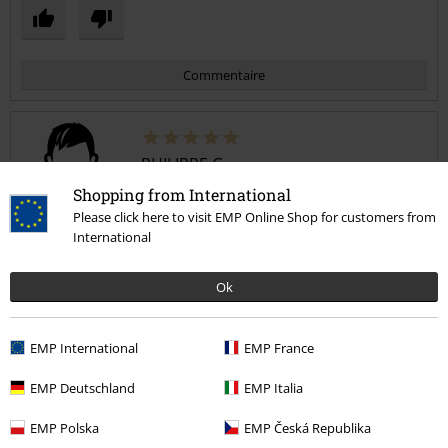
Commentaire
PHILIPPE G.
2 Commentaires
Shopping from International
Posté le : vendredi, 18 mars 2022
Please click here to visit EMP Online Shop for customers from
Hauteur en mètres: 1,73
International
Taille achetée: L
Envoyer le commentaire
Ok
très joli cuir
Très satisfait de cette commande. Blouson reçu rapidement et taille
correcte.
EMP International
EMP France
EMP Deutschland
EMP Italia
EMP Polska
EMP Česká Republika
Qualité