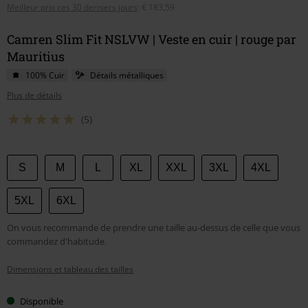
Meilleur prix ces 30 derniers jours
:
€ 183,59
Camren Slim Fit NSLVW | Veste en cuir | rouge par
Mauritius
100% Cuir
Détails métalliques
Plus de détails
(5)
Choisissez
S
M
L
XL
XXL
3XL
4XL
votre
taille
5XL
6XL
On vous recommande de prendre une taille au-dessus de celle que vous
commandez d'habitude.
Dimensions et tableau des tailles
Disponible