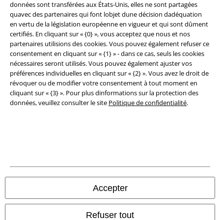
données sont transférées aux États-Unis, elles ne sont partagées
Éditeur
quavec des partenaires qui font lobjet dune décision dadéquation
en vertu de la législation européenne en vigueur et qui sont dûment
Clauses de confidentialité
certifiés. En cliquant sur « {0} », vous acceptez que nous et nos
partenaires utilisions des cookies. Vous pouvez également refuser ce
Élimination des déchets et protection de l'environnement
consentement en cliquant sur « {1} » - dans ce cas, seuls les cookies
nécessaires seront utilisés. Vous pouvez également ajuster vos
Déclaration de Conformité
préférences individuelles en cliquant sur « {2} ». Vous avez le droit de
révoquer ou de modifier votre consentement à tout moment en
cliquant sur « {3} ». Pour plus dinformations sur la protection des
Informations sur l'accessibilité
données, veuillez consulter le site
Politique de confidentialité
.
Paramètres des Cookies
Période de rétractation
Tous nos prix sont T.T.C. Cependant, ils ne comprennent pas
les frais
denvoi.
© 1986-2026 Large Popmerchandising BV
Accepter
Refuser tout