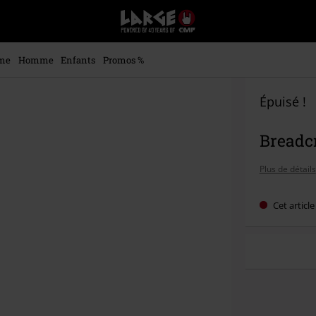
EMP
-
Merchandising
Musique,
me
Homme
Enfants
Promos %
Gaming,
Films
&
Épuisé !
Séries
TV
Breadcr
-
Modes
alternatives
Plus de détails
Cet articl