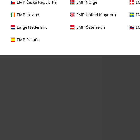
EMP Česká Republika
EMP Norge
EM
EMP Ireland
EMP United Kingdom
EM
Large Nederland
EMP Österreich
EM
EMP España