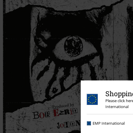
Shopping
Please click he
International
EMP International