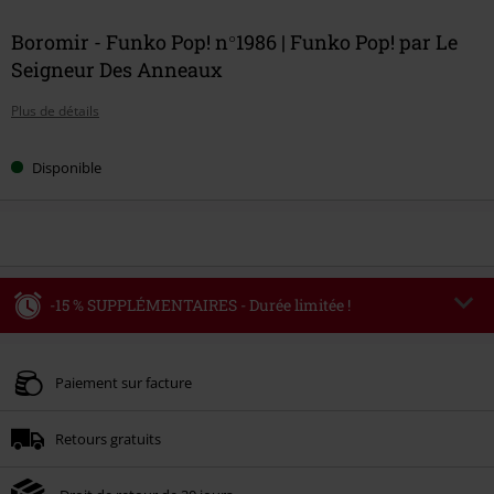
Boromir - Funko Pop! n°1986 | Funko Pop! par Le
Seigneur Des Anneaux
Plus de détails
Disponible
-15 % SUPPLÉMENTAIRES - Durée limitée !
Code
WEEKEND
Copier le code
Valable jusqu'au 09/08/2026
Paiement sur facture
Minimum de commande : € 49,99.
Retours gratuits
Une fois le code saisi, la réduction sera automatiquement déduite à la fin de
la commande.