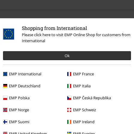
Plus de catégories. Plus d'options.
Shopping from International
Films & TV
Funko Pop!
Please click here to visit EMP Online Shop for customers from
International
Films & TV
La Maison
Ok
Films & TV
Figurines
Films & TV
Films & TV
Warner Bros 100
EMP International
EMP France
Films & TV
Films & TV
Films
Figurines
EMP Deutschland
EMP Italia
EMP Polska
EMP Česká Republika
15%
EMP Norge
EMP Schweiz
E-Mail Newsletter
de réduction
Profitez d'une remise de 15 % en vous
EMP Suomi
EMP Ireland
abonnant maintenant !
Plus d'informations
EMP United Kingdom
EMP Sverige