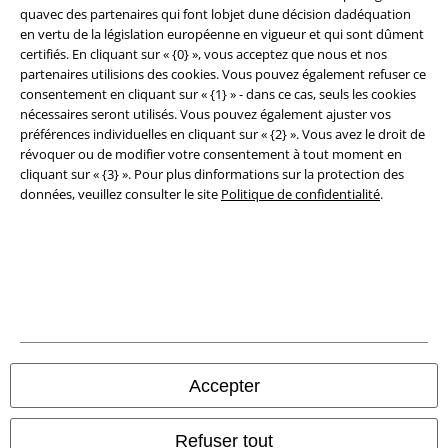
quavec des partenaires qui font lobjet dune décision dadéquation
Éditeur
en vertu de la législation européenne en vigueur et qui sont dûment
certifiés. En cliquant sur « {0} », vous acceptez que nous et nos
Clauses de confidentialité
partenaires utilisions des cookies. Vous pouvez également refuser ce
consentement en cliquant sur « {1} » - dans ce cas, seuls les cookies
Élimination des déchets et protection de l'environnement
nécessaires seront utilisés. Vous pouvez également ajuster vos
préférences individuelles en cliquant sur « {2} ». Vous avez le droit de
Déclaration de Conformité
révoquer ou de modifier votre consentement à tout moment en
cliquant sur « {3} ». Pour plus dinformations sur la protection des
données, veuillez consulter le site
Politique de confidentialité
.
Informations sur l'accessibilité
Paramètres des Cookies
Période de rétractation
Tous nos prix sont T.T.C. Cependant, ils ne comprennent pas
les frais
denvoi.
© 1986-2026 Large Popmerchandising BV
Accepter
Refuser tout