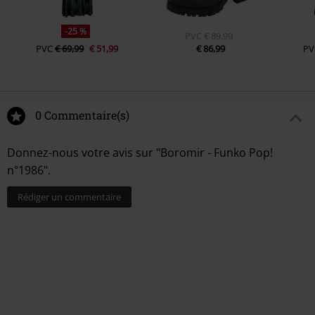
-25 %
PVC
€ 89,99
PVC
€ 69,99
€ 51,99
€ 86,99
PV
0 Commentaire(s)
Donnez-nous votre avis sur "Boromir - Funko Pop!
n°1986".
Rédiger un commentaire