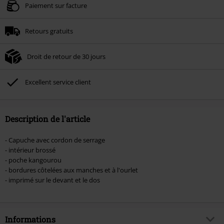
Valable jusqu'au 09/08/2026
Paiement sur facture
Minimum de commande : € 49,99.
Retours gratuits
Une fois le code saisi, la réduction sera automatiquement déduite à la fin de
la commande.
Droit de retour de 30 jours
Non cumulable avec dautres promotions. Non valable sur : les livres, les
supports multimédias, les billets, Rammstein, (Till) Lindemann, Böhse Onkelz,
Broilers, Die Ärzte, Die Toten Hosen, Metality, les bons d'achat et les articles
Excellent service client
incluant un don.
Description de l'article
- Capuche avec cordon de serrage
- intérieur brossé
- poche kangourou
- bordures côtelées aux manches et à l'ourlet
- imprimé sur le devant et le dos
Informations