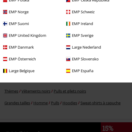
EMP Polska
EMP Česká Republika
EMP Norge
EMP Schweiz
%
€ 46,99
EMP Suomi
EMP Ireland
EMP United Kingdom
EMP Sverige
Plus de catégories. Plus d'options.
EMP Danmark
Large Nederland
Vêtements
Pulls
Hoodies
EMP Österreich
EMP Slovensko
Vêtements & accessoires
Hauts
Sweat-shirts à capuche
Large Belgique
EMP España
Grandes tailles
Sweat-shirts
Hoodies
Sweat-shirts à capuche
Thèmes
Vêtements noirs
Pulls et gilets noirs
Grandes tailles
Homme
Pulls
Hoodies
Sweat-shirts à capuche
15%