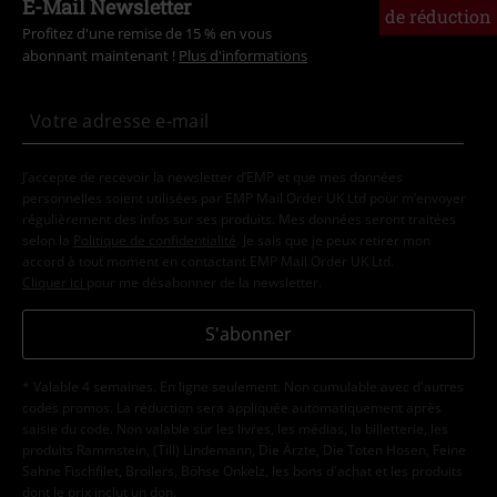
E-Mail Newsletter
de réduction
Profitez d'une remise de 15 % en vous
abonnant maintenant !
Plus d'informations
J’accepte de recevoir la newsletter d’EMP et que mes données
personnelles soient utilisées par EMP Mail Order UK Ltd pour m’envoyer
régulièrement des infos sur ses produits. Mes données seront traitées
selon la
Politique de confidentialité
. Je sais que je peux retirer mon
accord à tout moment en contactant EMP Mail Order UK Ltd.
Cliquer ici
pour me désabonner de la newsletter.
S'abonner
* Valable 4 semaines. En ligne seulement. Non cumulable avec d'autres
codes promos. La réduction sera appliquée automatiquement après
saisie du code. Non valable sur les livres, les médias, la billetterie, les
produits Rammstein, (Till) Lindemann, Die Ärzte, Die Toten Hosen, Feine
Sahne Fischfilet, Broilers, Böhse Onkelz, les bons d'achat et les produits
dont le prix inclut un don.