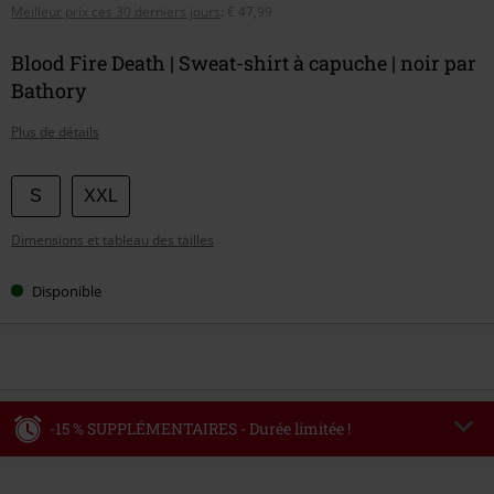
Meilleur prix ces 30 derniers jours
:
€ 47,99
Blood Fire Death | Sweat-shirt à capuche | noir par
Bathory
Plus de détails
Choisissez
S
XXL
votre
Dimensions et tableau des tailles
taille
Disponible
-15 % SUPPLÉMENTAIRES - Durée limitée !
Code
WEEKEND
Copier le code