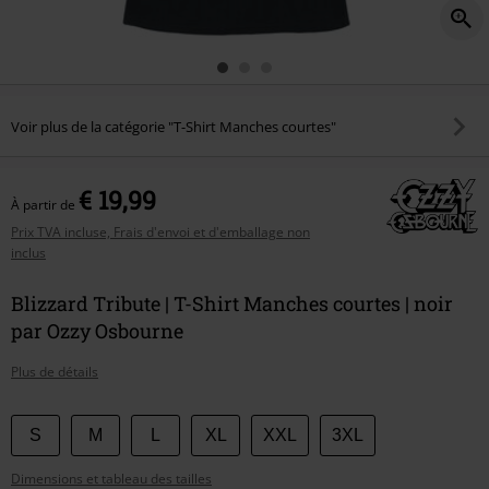
Voir plus de la catégorie "T-Shirt Manches courtes"
€ 19,99
À partir de
Prix TVA incluse, Frais d'envoi et d'emballage non
inclus
Blizzard Tribute | T-Shirt Manches courtes | noir
par Ozzy Osbourne
Plus de détails
Choisissez
S
M
L
XL
XXL
3XL
votre
Dimensions et tableau des tailles
taille