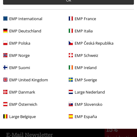
EMP International
EMP France
€ 19,99
À partir de
EMP Deutschland
EMP Italia
EMP Polska
EMP Česká Republika
Plus de catégories. Plus d'options.
Vêtements
T-Shirts & Tops
T-Shirts
EMP Norge
EMP Schweiz
Nouveautés
Vêtements
T Shirts & Tops
T-shirts
EMP Suomi
EMP Ireland
Musique
Sustainable Band Merch
EMP United Kingdom
EMP Sverige
Musique
Vêtements
T-Shirts
EMP Danmark
Large Nederland
Grandes tailles
Homme
T-shirts
EMP Österreich
EMP Slovensko
Large Belgique
EMP España
15%
E-Mail Newsletter