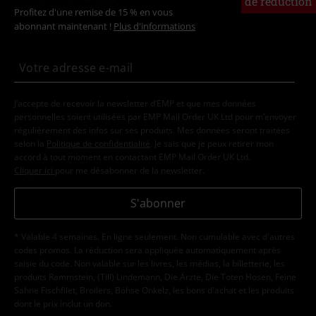
de réduction
Profitez d'une remise de 15 % en vous
abonnant maintenant !
Plus d'informations
J’accepte de recevoir la newsletter d’EMP et que mes données
personnelles soient utilisées par EMP Mail Order UK Ltd pour m’envoyer
régulièrement des infos sur ses produits. Mes données seront traitées
selon la
Politique de confidentialité
. Je sais que je peux retirer mon
accord à tout moment en contactant EMP Mail Order UK Ltd.
Cliquer ici
pour me désabonner de la newsletter.
S'abonner
* Valable 4 semaines. En ligne seulement. Non cumulable avec d'autres
codes promos. La réduction sera appliquée automatiquement après
saisie du code. Non valable sur les livres, les médias, la billetterie, les
produits Rammstein, (Till) Lindemann, Die Ärzte, Die Toten Hosen, Feine
Sahne Fischfilet, Broilers, Böhse Onkelz, les bons d'achat et les produits
dont le prix inclut un don.