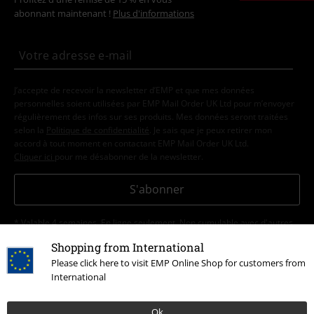
abonnant maintenant !
Plus d'informations
J’accepte de recevoir la newsletter d’EMP et que mes données
personnelles soient utilisées par EMP Mail Order UK Ltd pour m’envoyer
régulièrement des infos sur ses produits. Mes données seront traitées
selon la
Politique de confidentialité
. Je sais que je peux retirer mon
accord à tout moment en contactant EMP Mail Order UK Ltd.
Cliquer ici
pour me désabonner de la newsletter.
S'abonner
* Valable 4 semaines. En ligne seulement. Non cumulable avec d'autres
codes promos. La réduction sera appliquée automatiquement après
Shopping from International
saisie du code. Non valable sur les livres, les médias, la billetterie, les
Please click here to visit EMP Online Shop for customers from
produits Rammstein, (Till) Lindemann, Die Ärzte, Die Toten Hosen, Feine
Sahne Fischfilet, Broilers, Böhse Onkelz, les bons d'achat et les produits
International
dont le prix inclut un don.
Ok