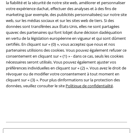
Légal
la fiabilité et la sécurité de notre site web, améliorer et personnaliser
votre expérience dachat, effectuer des analyses et à des fins de
Conditions générales
marketing (par exemple, des publicités personnalisées) sur notre site
web, sur les médias sociaux et sur les sites web de tiers. Si des
Éditeur
données sont transférées aux États-Unis, elles ne sont partagées
quavec des partenaires qui font lobjet dune décision dadéquation
en vertu de la législation européenne en vigueur et qui sont dûment
Clauses de confidentialité
certifiés. En cliquant sur « {0} », vous acceptez que nous et nos
partenaires utilisions des cookies. Vous pouvez également refuser ce
Élimination des déchets et protection de l'environnement
consentement en cliquant sur « {1} » - dans ce cas, seuls les cookies
nécessaires seront utilisés. Vous pouvez également ajuster vos
Déclaration de Conformité
préférences individuelles en cliquant sur « {2} ». Vous avez le droit de
révoquer ou de modifier votre consentement à tout moment en
Informations sur l'accessibilité
cliquant sur « {3} ». Pour plus dinformations sur la protection des
données, veuillez consulter le site
Politique de confidentialité
.
Paramètres des Cookies
Période de rétractation
Tous nos prix sont T.T.C. Cependant, ils ne comprennent pas
les frais
denvoi.
© 1986-2026 Large Popmerchandising BV