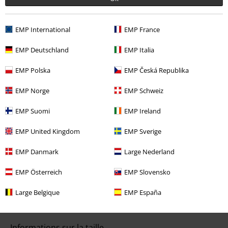
EMP International
EMP France
EMP Deutschland
EMP Italia
Notre Service-clients est à votre écoute
Vous pourrez nous joindre demain entre 10:00 et 18:30.
Plus
EMP Polska
EMP Česká Republika
d'informations
EMP Norge
EMP Schweiz
Démarrer le Chat
EMP Suomi
EMP Ireland
EMP United Kingdom
EMP Sverige
Service Client
EMP Danmark
Large Nederland
FAQ
EMP Österreich
EMP Slovensko
Politique de Retour
Large Belgique
EMP España
Retourner un produit
Informations sur la taille