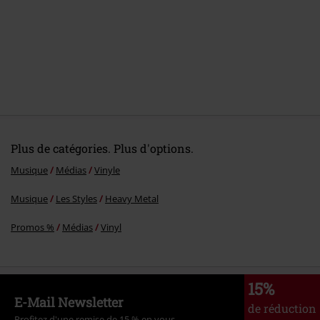
6.
Above The Law (Pull The Trigger Pt.3)
7.
I Am His Voice
8.
The Night He Came Home (Halloween)
9.
On Olympus High (instrumental)
10.
Aphrodite’s Kiss
Plus de catégories. Plus d'options.
Musique
Médias
Vinyle
Musique
Les Styles
Heavy Metal
Promos %
Médias
Vinyl
15%
E-Mail Newsletter
de réduction
Profitez d'une remise de 15 % en vous