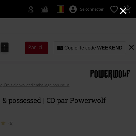
×
0
Se connecter
0
9
9
1
0
Par ici !
5
0
Copier le code
WEEKEND
se, Frais d'envoi et d'emballage non inclus
 & possessed | CD par Powerwolf
(6)