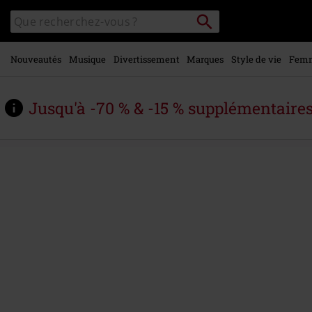
Voir le
Rechercher
Rechercher
contenu
sur
principal
le
catalogue
Nouveautés
Musique
Divertissement
Marques
Style de vie
Fem
Jusqu'à -70 % & -15 % supplémentaire
https://www.large.be/fr/p/blessed-
%26-
possessed/312789St.html