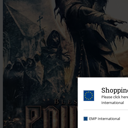
Shopping
Please click he
International
EMP International