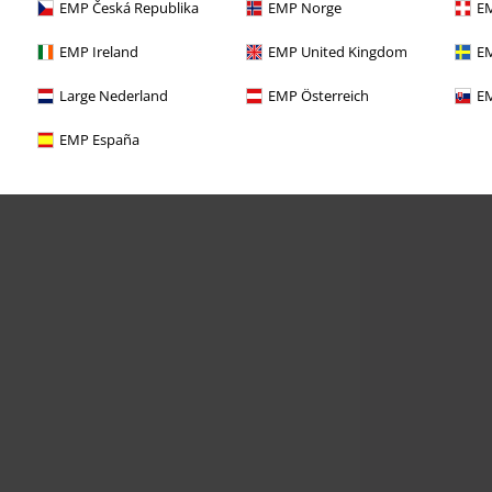
EMP Česká Republika
EMP Norge
EM
EMP Ireland
EMP United Kingdom
EM
Large Nederland
EMP Österreich
EM
EMP España