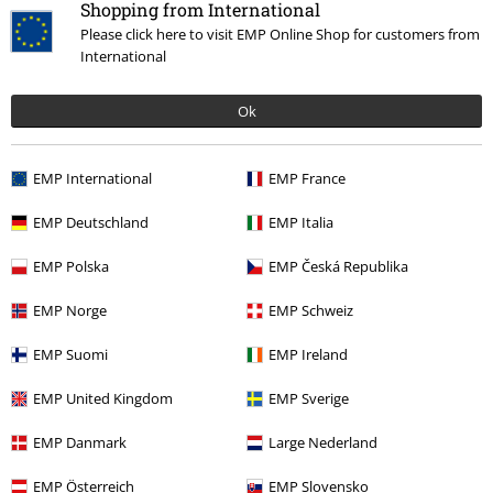
Shopping from International
Musique
Les Styles
Core
Metalcore
Please click here to visit EMP Online Shop for customers from
International
Musique
Médias
Vinyle
Musique
Top Bands
Black Veil Brides
Ok
EMP International
EMP France
15%
E-Mail Newsletter
EMP Deutschland
EMP Italia
de réduction
Profitez d'une remise de 15 % en vous
EMP Polska
EMP Česká Republika
abonnant maintenant !
Plus d'informations
EMP Norge
EMP Schweiz
EMP Suomi
EMP Ireland
J’accepte de recevoir la newsletter d’EMP et que mes données
EMP United Kingdom
EMP Sverige
personnelles soient utilisées par EMP Mail Order UK Ltd pour m’envoyer
régulièrement des infos sur ses produits. Mes données seront traitées
EMP Danmark
Large Nederland
selon la
Politique de confidentialité
. Je sais que je peux retirer mon
accord à tout moment en contactant EMP Mail Order UK Ltd.
EMP Österreich
EMP Slovensko