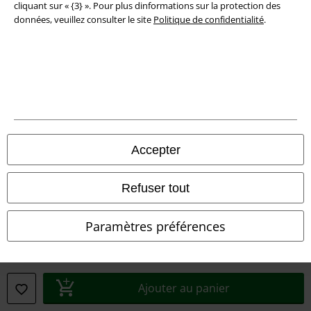
cliquant sur « {3} ». Pour plus dinformations sur la protection des
Informations sur l'accessibilité
données, veuillez consulter le site
Politique de confidentialité
.
Paramètres des Cookies
Période de rétractation
Tous nos prix sont T.T.C. Cependant, ils ne comprennent pas
les frais
denvoi.
© 1986-2026 Large Popmerchandising BV
Accepter
Refuser tout
Boutiques en ligne EMP
Paramètres préférences
EMP International
EMP France
Ajouter au panier
EMP Deutschland