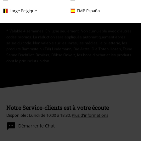
Cliquer ici
pour me désabonner de la newsletter.
Large Belgique
EMP España
S'abonner
* Valable 4 semaines. En ligne seulement. Non cumulable avec d'autres
codes promos. La réduction sera appliquée automatiquement après
saisie du code. Non valable sur les livres, les médias, la billetterie, les
produits Rammstein, (Till) Lindemann, Die Ärzte, Die Toten Hosen, Feine
Sahne Fischfilet, Broilers, Böhse Onkelz, les bons d'achat et les produits
dont le prix inclut un don.
Notre Service-clients est à votre écoute
Disponible : Lundi de 10:00 à 18:30.
Plus d'informations
Démarrer le Chat