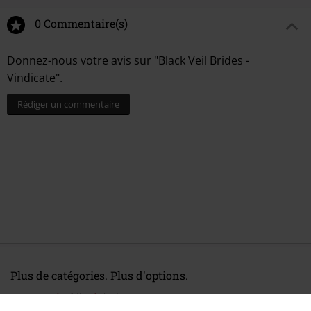
0 Commentaire(s)
Donnez-nous votre avis sur "Black Veil Brides -
Vindicate".
Rédiger un commentaire
Plus de catégories. Plus d'options.
Promos %
Médias
Vinyl