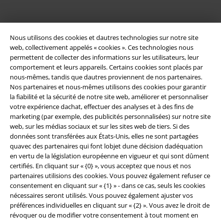
Nous utilisons des cookies et dautres technologies sur notre site
web, collectivement appelés « cookies ». Ces technologies nous
permettent de collecter des informations sur les utilisateurs, leur
comportement et leurs appareils. Certains cookies sont placés par
nous-mêmes, tandis que dautres proviennent de nos partenaires.
Nos partenaires et nous-mêmes utilisons des cookies pour garantir
la fiabilité et la sécurité de notre site web, améliorer et personnaliser
Légal
votre expérience dachat, effectuer des analyses et à des fins de
marketing (par exemple, des publicités personnalisées) sur notre site
Conditions générales
web, sur les médias sociaux et sur les sites web de tiers. Si des
données sont transférées aux États-Unis, elles ne sont partagées
Éditeur
quavec des partenaires qui font lobjet dune décision dadéquation
en vertu de la législation européenne en vigueur et qui sont dûment
certifiés. En cliquant sur « {0} », vous acceptez que nous et nos
Clauses de confidentialité
partenaires utilisions des cookies. Vous pouvez également refuser ce
consentement en cliquant sur « {1} » - dans ce cas, seuls les cookies
Élimination des déchets et protection de l'environnement
nécessaires seront utilisés. Vous pouvez également ajuster vos
préférences individuelles en cliquant sur « {2} ». Vous avez le droit de
Déclaration de Conformité
révoquer ou de modifier votre consentement à tout moment en