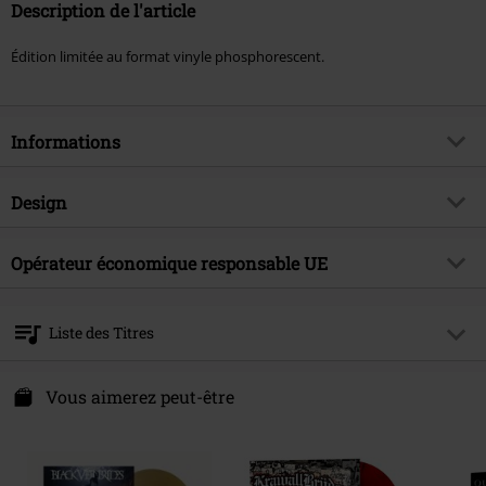
Description de l'article
Édition limitée au format vinyle phosphorescent.
Informations
Article n°.
602568
Design
Titre
Black Veil Brides - Vindicate
Catégorie de produit
LP
Genre (musique)
Opérateur économique responsable UE
Metalcore
Média - Format
LP
Thématiques
Groupes
Virgin Music Group BV
's-Gravelandseweg 80
Artiste
Black Veil Brides
Liste des Titres
1217 EW Hilversum
Date de sortie
08/05/2026
Netherlands
LP 1
product-safety@integralmusic.com
Vous aimerez peut-être
1.
Invocation To The Muse
2.
Vindicate