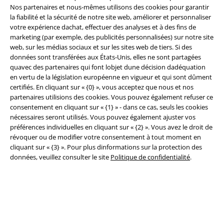
Nos partenaires et nous-mêmes utilisons des cookies pour garantir
la fiabilité et la sécurité de notre site web, améliorer et personnaliser
Légal
votre expérience dachat, effectuer des analyses et à des fins de
marketing (par exemple, des publicités personnalisées) sur notre site
Conditions générales
web, sur les médias sociaux et sur les sites web de tiers. Si des
données sont transférées aux États-Unis, elles ne sont partagées
Éditeur
quavec des partenaires qui font lobjet dune décision dadéquation
en vertu de la législation européenne en vigueur et qui sont dûment
Clauses de confidentialité
certifiés. En cliquant sur « {0} », vous acceptez que nous et nos
partenaires utilisions des cookies. Vous pouvez également refuser ce
consentement en cliquant sur « {1} » - dans ce cas, seuls les cookies
Élimination des déchets et protection de l'environnement
nécessaires seront utilisés. Vous pouvez également ajuster vos
préférences individuelles en cliquant sur « {2} ». Vous avez le droit de
Déclaration de Conformité
révoquer ou de modifier votre consentement à tout moment en
cliquant sur « {3} ». Pour plus dinformations sur la protection des
Informations sur l'accessibilité
données, veuillez consulter le site
Politique de confidentialité
.
Paramètres des Cookies
Période de rétractation
Tous nos prix sont T.T.C. Cependant, ils ne comprennent pas
les frais