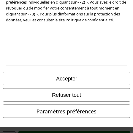
préférences individuelles en cliquant sur « {2} ». Vous avez le droit de
révoquer ou de modifier votre consentement à tout moment en
Déclaration de Conformité
cliquant sur « {3} ». Pour plus dinformations sur la protection des
données, veuillez consulter le site
Politique de confidentialité
.
Informations sur l'accessibilité
Paramètres des Cookies
Période de rétractation
Tous nos prix sont T.T.C. Cependant, ils ne comprennent pas
les frais
denvoi.
© 1986-2026 Large Popmerchandising BV
Accepter
Refuser tout
Boutiques en ligne EMP
Paramètres préférences
EMP International
EMP France