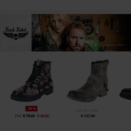
-49 %
PVC
€ 119,99
PVC
€ 79,99
€ 40,00
€ 107,99