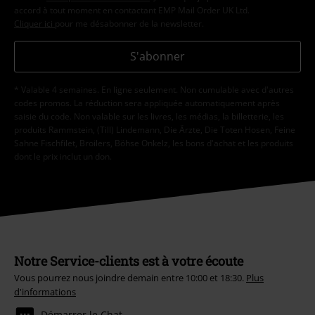
accord à tout moment en contactant EMP Mail Order UK Ltd.
Cliquer ici
pour me désabonner de la newsletter.
S'abonner
* Valable 4 semaines. En ligne seulement. Non cumulable avec d'autres
codes promos. La réduction sera appliquée automatiquement après
saisie du code. Non valable sur les livres, les médias, la billetterie, les
produits Rammstein, (Till) Lindemann, Die Ärzte, Die Toten Hosen, Feine
Sahne Fischfilet, Broilers, Böhse Onkelz, les bons d'achat et les produits
dont le prix inclut un don.
Notre Service-clients est à votre écoute
Vous pourrez nous joindre demain entre 10:00 et 18:30.
Plus
d'informations
Démarrer le Chat