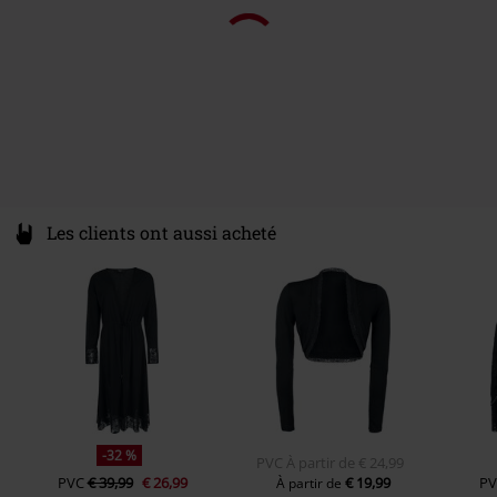
Les clients ont aussi acheté
-32 %
PVC
À partir de
€ 24,99
PVC
€ 39,99
€ 26,99
€ 19,99
PV
À partir de