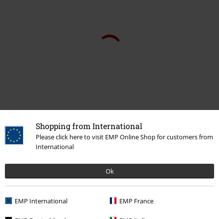
Shopping from International
Please click here to visit EMP Online Shop for customers from
International
Ok
Plus de catégories. Plus d'options.
Vêtements de marque
Marques EMP
Femme
Rock Rebel by EMP
EMP International
EMP France
Bijoux