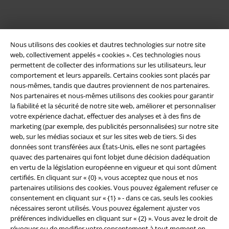
Nous utilisons des cookies et dautres technologies sur notre site
web, collectivement appelés « cookies ». Ces technologies nous
permettent de collecter des informations sur les utilisateurs, leur
comportement et leurs appareils. Certains cookies sont placés par
nous-mêmes, tandis que dautres proviennent de nos partenaires.
Nos partenaires et nous-mêmes utilisons des cookies pour garantir
la fiabilité et la sécurité de notre site web, améliorer et personnaliser
Légal
votre expérience dachat, effectuer des analyses et à des fins de
marketing (par exemple, des publicités personnalisées) sur notre site
Conditions générales
web, sur les médias sociaux et sur les sites web de tiers. Si des
données sont transférées aux États-Unis, elles ne sont partagées
Éditeur
quavec des partenaires qui font lobjet dune décision dadéquation
en vertu de la législation européenne en vigueur et qui sont dûment
Clauses de confidentialité
certifiés. En cliquant sur « {0} », vous acceptez que nous et nos
partenaires utilisions des cookies. Vous pouvez également refuser ce
Élimination des déchets et protection de l'environnement
consentement en cliquant sur « {1} » - dans ce cas, seuls les cookies
nécessaires seront utilisés. Vous pouvez également ajuster vos
préférences individuelles en cliquant sur « {2} ». Vous avez le droit de
Déclaration de Conformité
révoquer ou de modifier votre consentement à tout moment en