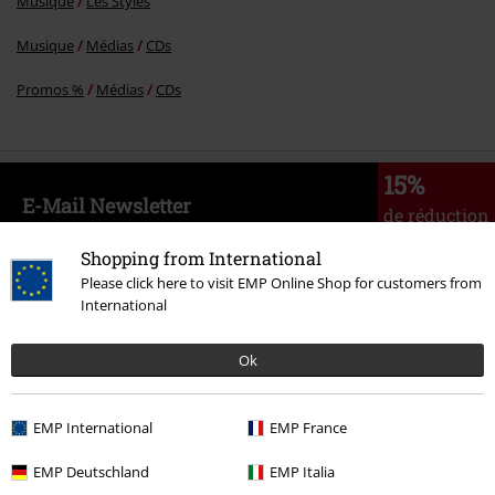
Musique
Les Styles
Musique
Médias
CDs
Promos %
Médias
CDs
15%
E-Mail Newsletter
de réduction
Profitez d'une remise de 15 % en vous
abonnant maintenant !
Plus d'informations
Shopping from International
Please click here to visit EMP Online Shop for customers from
International
Ok
J’accepte de recevoir la newsletter d’EMP et que mes données
personnelles soient utilisées par EMP Mail Order UK Ltd pour m’envoyer
régulièrement des infos sur ses produits. Mes données seront traitées
EMP International
EMP France
selon la
Politique de confidentialité
. Je sais que je peux retirer mon
accord à tout moment en contactant EMP Mail Order UK Ltd.
EMP Deutschland
EMP Italia
Cliquer ici
pour me désabonner de la newsletter.