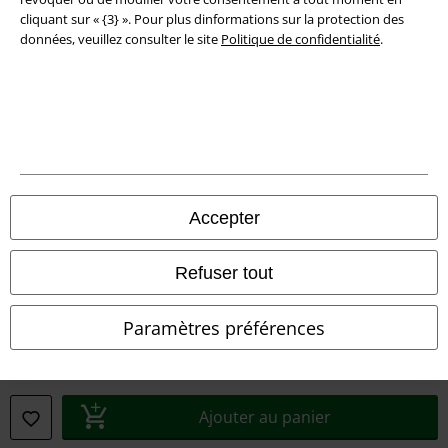
cliquant sur « {3} ». Pour plus dinformations sur la protection des
Informations sur l'accessibilité
données, veuillez consulter le site
Politique de confidentialité
.
Paramètres des Cookies
Période de rétractation
Tous nos prix sont T.T.C. Cependant, ils ne comprennent pas
les frais
denvoi.
© 1986-2026 Large Popmerchandising BV
Accepter
Refuser tout
Boutiques en ligne EMP
Paramètres préférences
EMP International
EMP France
Ajouter au panier
EMP Deutschland